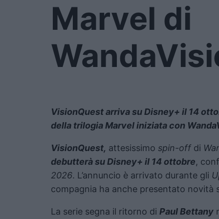
Marvel di
WandaVisi
VisionQuest arriva su Disney+ il 14 otto
della trilogia Marvel iniziata con Wanda
VisionQuest
,
attesissimo
spin-off
di
Wan
debutterà su Disney+ il 14 ottobre
, con
2026
. L’annuncio è arrivato durante gli
U
compagnia ha anche presentato novità su
La serie segna il ritorno di
Paul Bettany
n