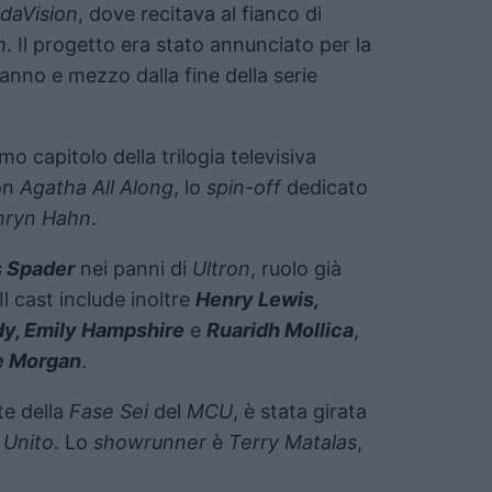
daVision
, dove recitava al fianco di
h
. Il progetto era stato annunciato per la
 anno e mezzo dalla fine della serie
mo capitolo della trilogia televisiva
on
Agatha All Along
, lo
spin-off
dedicato
hryn Hahn
.
 Spader
nei panni di
Ultron
, ruolo già
 Il cast include inoltre
Henry Lewis,
dy, Emily Hampshire
e
Ruaridh Mollica
,
e Morgan
.
te della
Fase Sei
del
MCU
, è stata girata
 Unito
. Lo
showrunner
è
Terry Matalas
,