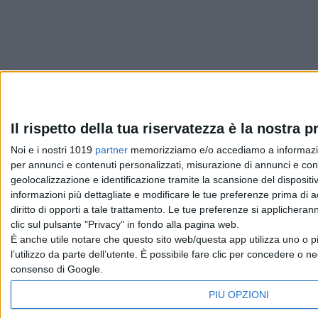
Il rispetto della tua riservatezza è la nostra pr
Pubblicato
Maggio 13, 2026
in
Serie e Tv News
Noi e i nostri 1019
partner
memorizziamo e/o accediamo a informazioni 
per annunci e contenuti personalizzati, misurazione di annunci e conte
geolocalizzazione e identificazione tramite la scansione del dispositivo
da
Emanuela Giuliani
informazioni più dettagliate e modificare le tue preferenze prima di 
diritto di opporti a tale trattamento. Le tue preferenze si applicher
clic sul pulsante "Privacy" in fondo alla pagina web.
È anche utile notare che questo sito web/questa app utilizza uno o pi
Chi siamo
Contatti
Privacy Policy
Cookie Policy
Emanue
l’utilizzo da parte dell’utente. È possibile fare clic per concedere o ne
consenso di Google.
PIÙ OPZIONI