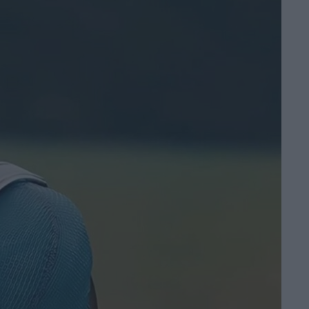
verso il ruolo di
Ciclope nel reboot
Marvel
di Emanuela Giuliani
Madden: il film con
Nicolas Cage e
Christian Bale
arriva su Prime
Video
di Emanuela Giuliani
Primetime: il trailer
svela Robert
Pattinson nel
thriller su To Catch
a Predator
di Emanuela Giuliani
Il CEO di Warner
Bros. Discovery
esalta Superman: