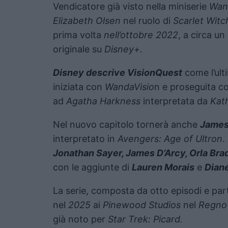
Vendicatore già visto nella miniserie
Wan
Elizabeth Olsen
nel ruolo di
Scarlet Witc
prima volta
nell’ottobre 2022
, a circa un
originale su
Disney+.
Disney descrive VisionQuest
come l’ulti
iniziata con
WandaVisio
n e proseguita c
ad
Agatha Harkness
interpretata da
Kat
Nel nuovo capitolo tornerà anche
James
interpretato in
Avengers: Age of Ultron
.
Jonathan Sayer, James D’Arcy, Orla Bra
con le aggiunte di
Lauren Morais
e
Dian
La serie, composta da otto episodi e par
nel
2025
ai
Pinewood Studios
nel
Regno
già noto per
Star Trek: Picard.