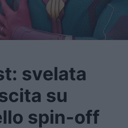
t: svelata
uscita su
llo spin-off