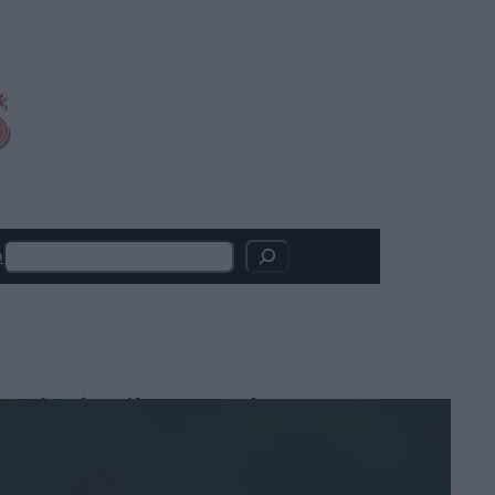
Search
o
Articoli recenti
X-Men, Kit Connor