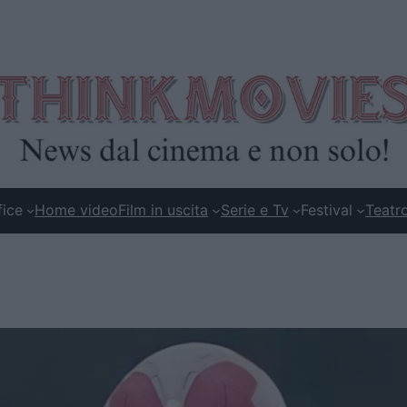
fice
Home video
Film in uscita
Serie e Tv
Festival
Teatr