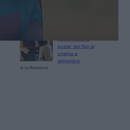
Man of Tomorrow:
“Immagini
fantastiche”
di Emanuela Giuliani
Coyote vs Acme: il
nuovo trailer e
poster del film al
cinema a
settembre
di La Redazione