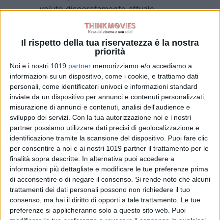
voluto disperatamente attuale.
Il rispetto della tua riservatezza è la nostra
priorità
Noi e i nostri 1019
partner
memorizziamo e/o accediamo a
informazioni su un dispositivo, come i cookie, e trattiamo dati
personali, come identificatori univoci e informazioni standard
inviate da un dispositivo per annunci e contenuti personalizzati,
misurazione di annunci e contenuti, analisi dell'audience e
“’War – La guerra desiderata’
sviluppo dei servizi.
Con la tua autorizzazione noi e i nostri
racconta l’avvicinarsi di una folle
partner possiamo utilizzare dati precisi di geolocalizzazione e
guerra europea. Il film è stato scritto
identificazione tramite la scansione del dispositivo. Puoi fare clic
per consentire a noi e ai nostri 1019 partner il trattamento per le
nella primavera del 2019” –
ha
finalità sopra descritte. In alternativa puoi accedere a
dichiarato
Zanasi
–
“Nella primavera
informazioni più dettagliate e modificare le tue preferenze prima
del 2022, mentre eravamo al
di acconsentire o di negare il consenso.
Si rende noto che alcuni
montaggio, la Russia ha invaso
trattamenti dei dati personali possono non richiedere il tuo
l’Ucraina. Un mio amico mi ha scritto:
consenso, ma hai il diritto di opporti a tale trattamento. Le tue
preferenze si applicheranno solo a questo sito web. Puoi
‘Tu sei un veggente’. Io gli ho