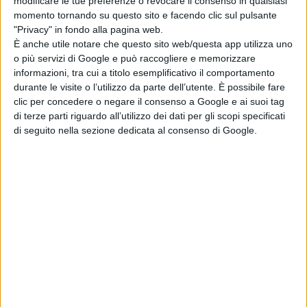
modificare le tue preferenze o revocare il consenso in qualsiasi
risposto: ‘No, io non prevedo il
momento tornando su questo sito e facendo clic sul pulsante
futuro, è il futuro che sta andando
"Privacy" in fondo alla pagina web.
all’indietro’. La penso davvero così. E
È anche utile notare che questo sito web/questa app utilizza uno
o più servizi di Google e può raccogliere e memorizzare
mi auguro, nell’orrore di quello che
informazioni, tra cui a titolo esemplificativo il comportamento
sta succedendo, che il cinema
durante le visite o l’utilizzo da parte dell’utente. È possibile fare
possa ancora una volta rimettere il
clic per concedere o negare il consenso a Google e ai suoi tag
futuro dove è giusto che stia. Dopo
di terze parti riguardo all’utilizzo dei dati per gli scopi specificati
di seguito nella sezione dedicata al consenso di Google.
il presente.”
“War – La guerra desiderata”,
sarà
presentato in anteprima alla
17esima
Festa del Cinema di Roma,
che si
terrà dal
13 al 23 ottobre
,
e arriverà
sul grande schermo delle sale il
10
novembre.
La Redazione