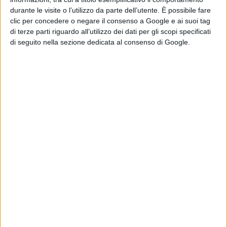
dichiarato invece
Kilter Films
–
durante le visite o l’utilizzo da parte dell’utente. È possibile fare
“Abbiamo avuto il privilegio di
clic per concedere o negare il consenso a Google e ai suoi tag
raccontare queste storie sul futuro
di terze parti riguardo all’utilizzo dei dati per gli scopi specificati
di seguito nella sezione dedicata al consenso di Google.
della coscienza, non solo umana,
nel breve lasso di tempo prima che i
nostri signori dell’intelligenza
artificiale ce lo proibiranno.”
© Riproduzione Riservata
Pubblicato
Novembre 5, 2022
in
Serie e Tv News
da
Emanuela Giuliani