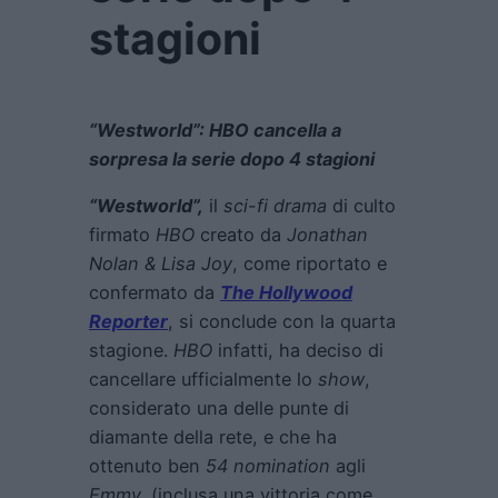
stagioni
“Westworld”: HBO cancella a
sorpresa la serie dopo 4 stagioni
“Westworld”,
il
sci-fi drama
di culto
firmato
HBO
creato da
Jonathan
Nolan & Lisa Joy
, come riportato e
confermato da
The Hollywood
Reporter
, si conclude con la quarta
stagione.
HBO
infatti, ha deciso di
cancellare ufficialmente lo
show
,
considerato una delle punte di
diamante della rete, e che ha
ottenuto ben
54 nomination
agli
Emmy,
(inclusa una vittoria come