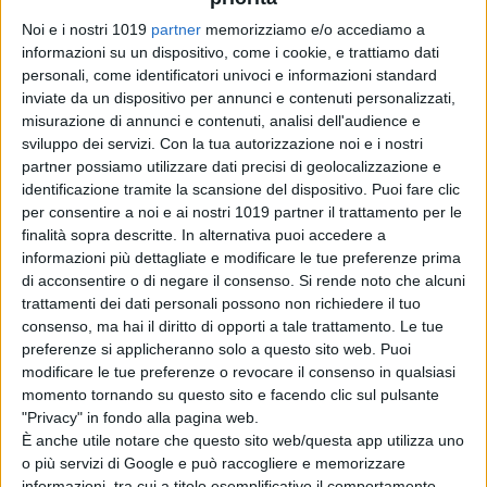
sconvolgente, alzando il livello ad
Noi e i nostri 1019
partner
memorizziamo e/o accediamo a
informazioni su un dispositivo, come i cookie, e trattiamo dati
ogni passo”
– ha comunicato
HBO
in
personali, come identificatori univoci e informazioni standard
una nota ufficiale –
“Siamo
inviate da un dispositivo per annunci e contenuti personalizzati,
estremamente grati a loro, insieme
misurazione di annunci e contenuti, analisi dell'audience e
al loro cast, ai produttori, alla troupe
sviluppo dei servizi.
Con la tua autorizzazione noi e i nostri
di grande talento e a tutti i nostri
partner possiamo utilizzare dati precisi di geolocalizzazione e
identificazione tramite la scansione del dispositivo. Puoi fare clic
partner di Kilter Films, Bad Robot e
per consentire a noi e ai nostri 1019 partner il trattamento per le
Warner Bros. Television. È stato un
finalità sopra descritte. In alternativa puoi accedere a
entusiasmante unirsi a loro in
informazioni più dettagliate e modificare le tue preferenze prima
questo viaggio”.
di acconsentire o di negare il consenso.
Si rende noto che alcuni
trattamenti dei dati personali possono non richiedere il tuo
“Realizzare ‘Westworld’ è stato uno
consenso, ma hai il diritto di opporti a tale trattamento. Le tue
preferenze si applicheranno solo a questo sito web. Puoi
dei momenti salienti della nostra
modificare le tue preferenze o revocare il consenso in qualsiasi
carriera. Siamo profondamente grati
momento tornando su questo sito e facendo clic sul pulsante
al nostro straordinario cast e troupe
"Privacy" in fondo alla pagina web.
per aver creato questi personaggi
È anche utile notare che questo sito web/questa app utilizza uno
o più servizi di Google e può raccogliere e memorizzare
indelebili e mondi brillanti”
– ha
informazioni, tra cui a titolo esemplificativo il comportamento