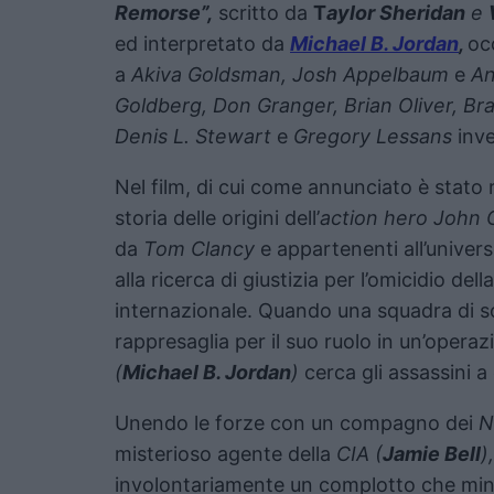
Remorse”,
scritto da
T
aylor Sheridan
e
ed interpretato da
Michael B. Jordan
,
oc
a
Akiva Goldsman, Josh Appelbaum
e
An
Goldberg, Don Granger, Brian Oliver, Brad
Denis L. Stewart
e
Gregory Lessans
inv
Nel film, di cui come annunciato è stato r
storia delle origini dell’
action hero
John 
da
Tom Clancy
e appartenenti all’univer
alla ricerca di giustizia per l’omicidio del
internazionale. Quando una squadra di sol
rappresaglia per il suo ruolo in un’operaz
(
Michael B. Jordan
)
cerca gli assassini a
Unendo le forze con un compagno dei
N
misterioso agente della
CIA (
Jamie Bell
),
involontariamente un complotto che mina