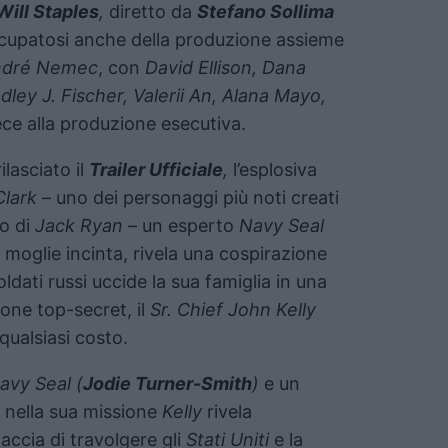
Will Staples
,
diretto da
Stefano Sollima
cupatosi anche della produzione assieme
dré Nemec
, con
David Ellison, Dana
ley J. Fischer, Valerii An, Alana Mayo,
ece alla produzione esecutiva.
ilasciato il
Trailer Ufficiale
,
l’esplosiva
Clark
– uno dei personaggi più noti creati
so di
Jack Ryan
– un esperto
Navy Seal
la moglie incinta, rivela una cospirazione
dati russi uccide la sua famiglia in una
ione top-secret, il
Sr. Chief John Kelly
 qualsiasi costo.
avy Seal (
Jodie Turner-Smith
)
e un
nella sua missione
Kelly
rivela
ccia di travolgere gli
Stati Uniti
e la