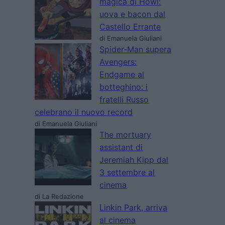
magica di Howl:
uova e bacon dal
Castello Errante
di Emanuela Giuliani
Spider-Man supera
Avengers:
Endgame al
botteghino: i
fratelli Russo
celebrano il nuovo record
di Emanuela Giuliani
The mortuary
assistant di
Jeremiah Kipp dal
3 settembre al
cinema
di La Redazione
Linkin Park, arriva
al cinema