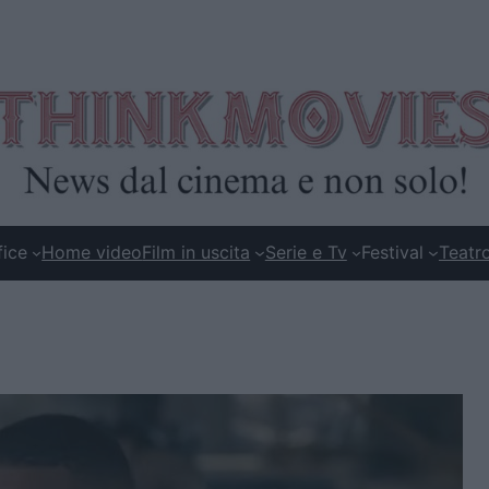
fice
Home video
Film in uscita
Serie e Tv
Festival
Teatr