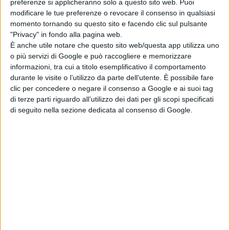
Pubblicato
Maggio 22, 2026
in
preferenze si applicheranno solo a questo sito web. Puoi
modificare le tue preferenze o revocare il consenso in qualsiasi
News cinema e film
momento tornando su questo sito e facendo clic sul pulsante
"Privacy" in fondo alla pagina web.
da
Emanuela Giuliani
È anche utile notare che questo sito web/questa app utilizza uno
o più servizi di Google e può raccogliere e memorizzare
Tag:
informazioni, tra cui a titolo esemplificativo il comportamento
durante le visite o l’utilizzo da parte dell’utente. È possibile fare
clic per concedere o negare il consenso a Google e ai suoi tag
Articoli recenti
di terze parti riguardo all’utilizzo dei dati per gli scopi specificati
di seguito nella sezione dedicata al consenso di Google.
L’Odissea supera
il miliardo e
diventa il più
grande successo
di Nolan
di Emanuela Giuliani
Spider-Man:
Brand New Day è
inarrestabile: 1,67
miliardi in soli 12