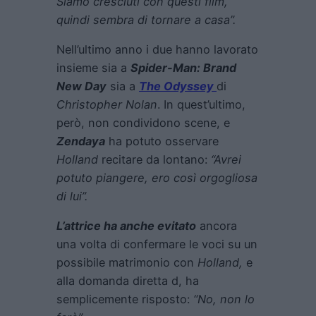
Siamo cresciuti con questi film,
quindi sembra di tornare a casa”.
Nell’ultimo anno i due hanno lavorato
insieme sia a
Spider-Man: Brand
New Day
sia a
The Odyssey
di
Christopher Nolan
. In quest’ultimo,
però, non condividono scene, e
Zendaya
ha potuto osservare
Holland
recitare da lontano:
“Avrei
potuto piangere, ero così orgogliosa
di lui”.
L’attrice ha anche evitato
ancora
una volta di confermare le voci su un
possibile matrimonio con
Holland,
e
alla domanda diretta d, ha
semplicemente risposto:
“No, non lo