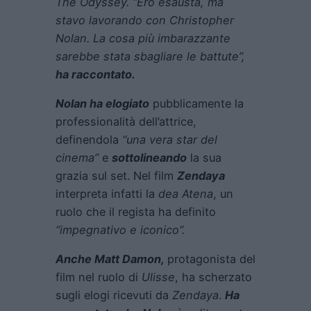
The Odyssey. “Ero esausta, ma
stavo lavorando con Christopher
Nolan. La cosa più imbarazzante
sarebbe stata sbagliare le battute”,
ha raccontato.
Nolan ha elogiato
pubblicamente la
professionalità dell’attrice,
definendola
“una vera star del
cinema”
e
sottolineando
la sua
grazia sul set. Nel film
Zendaya
interpreta infatti la
dea Atena
, un
ruolo che il regista ha definito
“impegnativo e iconico”.
Anche
Matt Damon
,
protagonista del
film nel ruolo di
Ulisse
, ha scherzato
sugli elogi ricevuti da
Zendaya
.
Ha