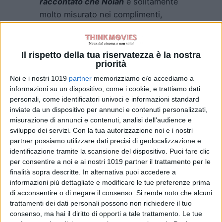
raccontato che Nolan
è solitamente
molto misurato nei complimenti,
limitandosi spesso a un semplice
“bene”
o
“ok”.
Per questo lui e
Holland
sarebbero rimasti increduli
Il rispetto della tua riservatezza è la nostra
priorità
quando il regista, dopo una scena di
Zendaya
, ha esclamato:
“Perfetto”.
Noi e i nostri 1019
partner
memorizziamo e/o accediamo a
informazioni su un dispositivo, come i cookie, e trattiamo dati
Damon ha ironizzato
dicendo che lui
personali, come identificatori univoci e informazioni standard
e
Holland
hanno continuato a
inviate da un dispositivo per annunci e contenuti personalizzati,
scherzare sull’episodio per il resto
misurazione di annunci e contenuti, analisi dell'audience e
delle riprese, invidiosi di quel raro
sviluppo dei servizi.
Con la tua autorizzazione noi e i nostri
partner possiamo utilizzare dati precisi di geolocalizzazione e
complimento ricevuto dalla collega.
identificazione tramite la scansione del dispositivo. Puoi fare clic
per consentire a noi e ai nostri 1019 partner il trattamento per le
finalità sopra descritte. In alternativa puoi accedere a
informazioni più dettagliate e modificare le tue preferenze prima
di acconsentire o di negare il consenso.
Si rende noto che alcuni
trattamenti dei dati personali possono non richiedere il tuo
consenso, ma hai il diritto di opporti a tale trattamento. Le tue