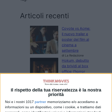
Articoli recenti
Coyote vs Acme:
il nuovo trailer e
poster del film al
cinema a
settembre
di La Redazione
Hokum, debutto
da brividi al box
office: l’horror
con Adam Scott
conquista l’Italia
di La Redazione
Il rispetto della tua riservatezza è la nostra
La Città dei Vivi: il
priorità
trailer e il poster
Noi e i nostri 1017
partner
memorizziamo e/o accediamo a
del nuovo film di
informazioni su un dispositivo, come i cookie, e trattiamo dati
Edoardo