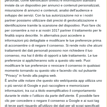
personali, come identificatori univoci e informazioni standard
Gabbriellini
inviate da un dispositivo per annunci e contenuti personalizzati,
di La Redazione
misurazione di annunci e contenuti, analisi dell'audience e
Insidious: Fuori
sviluppo dei servizi.
Con la tua autorizzazione noi e i nostri
dall’Altrove, il
partner possiamo utilizzare dati precisi di geolocalizzazione e
trailer finale e i
identificazione tramite la scansione del dispositivo. Puoi fare clic
nuovi poster
per consentire a noi e ai nostri 1017 partner il trattamento per le
di Emanuela Giuliani
finalità sopra descritte. In alternativa puoi accedere a
La colazione
informazioni più dettagliate e modificare le tue preferenze prima
di acconsentire o di negare il consenso.
Si rende noto che alcuni
magica di Howl:
trattamenti dei dati personali possono non richiedere il tuo
uova e bacon dal
consenso, ma hai il diritto di opporti a tale trattamento. Le tue
Castello Errante
preferenze si applicheranno solo a questo sito web. Puoi
di Emanuela Giuliani
modificare le tue preferenze o revocare il consenso in qualsiasi
momento tornando su questo sito e facendo clic sul pulsante
"Privacy" in fondo alla pagina web.
Chi siamo
Contatti
Privacy Policy
Cookie Policy
È anche utile notare che questo sito web/questa app utilizza uno
Emanuela Giuliani CFGLNMNL77T43L639
Disclaimer
o più servizi di Google e può raccogliere e memorizzare
informazioni, tra cui a titolo esemplificativo il comportamento
durante le visite o l’utilizzo da parte dell’utente. È possibile fare
clic per concedere o negare il consenso a Google e ai suoi tag
di terze parti riguardo all’utilizzo dei dati per gli scopi specificati