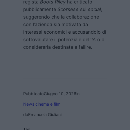
regista
Boots Riley
ha criticato
pubblicamente
Scorsese
sui
social
,
suggerendo che la collaborazione
con l’azienda sia motivata da
interessi economici e accusandolo di
sottovalutare il potenziale dell’
IA
o di
considerarla destinata a fallire.
Pubblicato
Giugno 10, 2026
in
News cinema e film
da
Emanuela Giuliani
Tag: