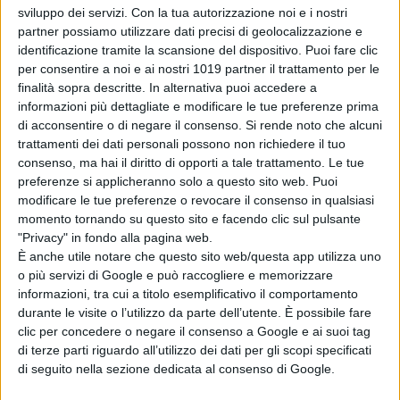
Wonka 2, nessun
sviluppo dei servizi.
Con la tua autorizzazione noi e i nostri
rinvio: la Warner
partner possiamo utilizzare dati precisi di geolocalizzazione e
identificazione tramite la scansione del dispositivo. Puoi fare clic
Bros. fa chiarezza
per consentire a noi e ai nostri 1019 partner il trattamento per le
sul sequel con
finalità sopra descritte. In alternativa puoi accedere a
Timothée
informazioni più dettagliate e modificare le tue preferenze prima
Chalamet
di acconsentire o di negare il consenso.
Si rende noto che alcuni
di Emanuela Giuliani
trattamenti dei dati personali possono non richiedere il tuo
Venezia 83: a
consenso, ma hai il diritto di opporti a tale trattamento. Le tue
Luca Guadagnino
preferenze si applicheranno solo a questo sito web. Puoi
il Cartier Glory to
modificare le tue preferenze o revocare il consenso in qualsiasi
the Filmmaker
momento tornando su questo sito e facendo clic sul pulsante
2026
"Privacy" in fondo alla pagina web.
di La Redazione
È anche utile notare che questo sito web/questa app utilizza uno
o più servizi di Google e può raccogliere e memorizzare
informazioni, tra cui a titolo esemplificativo il comportamento
Chi siamo
Contatti
Privacy Policy
Cookie Policy
durante le visite o l’utilizzo da parte dell’utente. È possibile fare
Emanuela Giuliani CFGLNMNL77T43L639
Disclaimer
clic per concedere o negare il consenso a Google e ai suoi tag
di terze parti riguardo all’utilizzo dei dati per gli scopi specificati
di seguito nella sezione dedicata al consenso di Google.