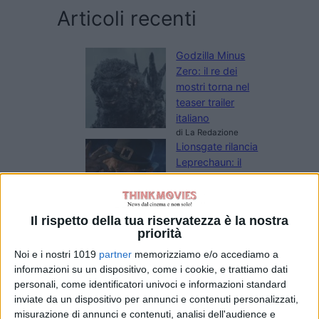
Articoli recenti
Godzilla Minus
Zero: il re dei
mostri torna nel
teaser trailer
italiano
di La Redazione
Lionsgate rilancia
Leprechaun: il
folletto assassino
torna in un nuovo
film horror
Il rispetto della tua riservatezza è la nostra
di Emanuela Giuliani
priorità
Meadow Walker e
la Toyota Supra
Noi e i nostri 1019
partner
memorizziamo e/o accediamo a
di Paul Walker:
informazioni su un dispositivo, come i cookie, e trattiamo dati
“Non l’ho
personali, come identificatori univoci e informazioni standard
inviate da un dispositivo per annunci e contenuti personalizzati,
venduta”
misurazione di annunci e contenuti, analisi dell'audience e
di Emanuela Giuliani