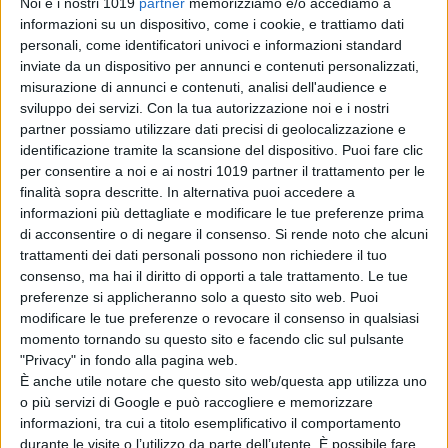
Noi e i nostri 1019
partner
memorizziamo e/o accediamo a
mentre
Pierce Brosnan
(i franchise
informazioni su un dispositivo, come i cookie, e trattiamo dati
di “Mamma Mia!” e James Bond)
personali, come identificatori univoci e informazioni standard
interpreta il
Dr. Fate.
inviate da un dispositivo per annunci e contenuti personalizzati,
misurazione di annunci e contenuti, analisi dell'audience e
sviluppo dei servizi.
Con la tua autorizzazione noi e i nostri
partner possiamo utilizzare dati precisi di geolocalizzazione e
identificazione tramite la scansione del dispositivo. Puoi fare clic
per consentire a noi e ai nostri 1019 partner il trattamento per le
finalità sopra descritte. In alternativa puoi accedere a
informazioni più dettagliate e modificare le tue preferenze prima
di acconsentire o di negare il consenso.
Si rende noto che alcuni
trattamenti dei dati personali possono non richiedere il tuo
Collet-Serra
ha diretto il film da una
consenso, ma hai il diritto di opporti a tale trattamento. Le tue
sceneggiatura di
Adam Sztykiel,
preferenze si applicheranno solo a questo sito web. Puoi
Rory Haines
e
Sohrab Noshirvani
,
modificare le tue preferenze o revocare il consenso in qualsiasi
momento tornando su questo sito e facendo clic sul pulsante
su una
screen story
degli stessi
"Privacy" in fondo alla pagina web.
Adam Sztykiel, Rory Haines
e
Sohrab
È anche utile notare che questo sito web/questa app utilizza uno
Noshirvani
, basata sui personaggi
o più servizi di Google e può raccogliere e memorizzare
DC. Black Adam
è stato creato
informazioni, tra cui a titolo esemplificativo il comportamento
durante le visite o l’utilizzo da parte dell’utente. È possibile fare