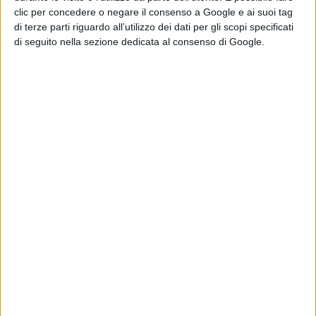
da
Bill Parker
e
C.C. Beck
. I
clic per concedere o negare il consenso a Google e ai suoi tag
produttori del film sono
Beau Flynn,
di terze parti riguardo all’utilizzo dei dati per gli scopi specificati
Dwayne Johnson, Hiram Garcia e
di seguito nella sezione dedicata al consenso di Google.
Dany Garcia
, con
Richard Brener,
Walter Hamada, Dave Neustadter,
Chris Pan, Eric McLeod, Geoff
Johns
e
Scott Sheldon
.
© Riproduzione Riservata
Pubblicato
Settembre 9, 2022
in
News cinema e film
da
Emanuela Giuliani