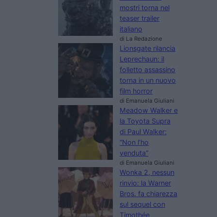
mostri torna nel
teaser trailer
italiano
di La Redazione
Lionsgate rilancia
Leprechaun: il
folletto assassino
torna in un nuovo
film horror
di Emanuela Giuliani
Meadow Walker e
la Toyota Supra
di Paul Walker:
“Non l’ho
venduta”
di Emanuela Giuliani
Wonka 2, nessun
rinvio: la Warner
Bros. fa chiarezza
sul sequel con
Timothée