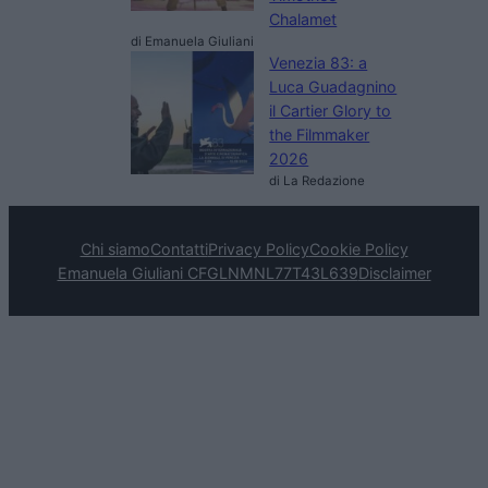
Chalamet
di Emanuela Giuliani
Venezia 83: a
Luca Guadagnino
il Cartier Glory to
the Filmmaker
2026
di La Redazione
Chi siamo
Contatti
Privacy Policy
Cookie Policy
Emanuela Giuliani CFGLNMNL77T43L639
Disclaimer