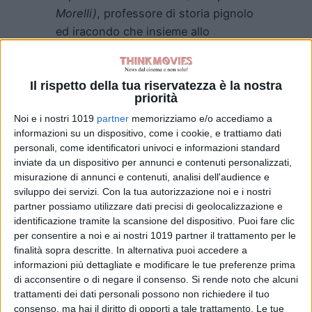
Morelli)
, professore di storia pignolo
ed iracondo che insieme allo
spaccone
Moreno (Marco Giallini)
e
al timoroso
Giuseppe (Gian Marco
Il rispetto della tua riservatezza è la nostra
Tognazzi)
affronterà mille pericoli.
priorità
Mentre fuggono col quadro i tre
Noi e i nostri 1019
partner
memorizziamo e/o accediamo a
sono costretti a rifugiarsi a casa di
informazioni su un dispositivo, come i cookie, e trattiamo dati
Adele (Carolina Crescentini),
la
personali, come identificatori univoci e informazioni standard
giovane nonna di
Moreno
, dove
inviate da un dispositivo per annunci e contenuti personalizzati,
l’uomo incontra anche sua madre
misurazione di annunci e contenuti, analisi dell'audience e
sviluppo dei servizi.
Con la tua autorizzazione noi e i nostri
Monica
da bambina. Quando la
partner possiamo utilizzare dati precisi di geolocalizzazione e
piccola finisce nelle mani dei nazisti
identificazione tramite la scansione del dispositivo. Puoi fare clic
la banda è obbligata ad un cambio di
per consentire a noi e ai nostri 1019 partner il trattamento per le
programma: se vogliono tornare nel
finalità sopra descritte. In alternativa puoi accedere a
informazioni più dettagliate e modificare le tue preferenze prima
presente dovranno prima salvarla,
di acconsentire o di negare il consenso.
Si rende noto che alcuni
attraversando in lungo e largo
trattamenti dei dati personali possono non richiedere il tuo
un’
Italia
devastata negli ultimi, caotici
consenso, ma hai il diritto di opporti a tale trattamento. Le tue