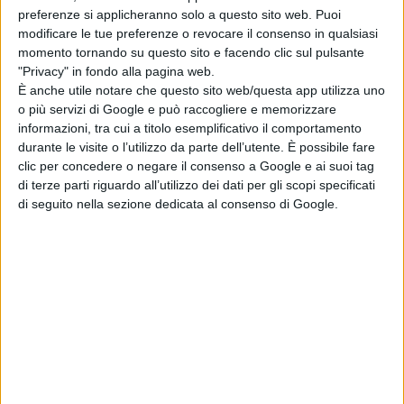
giorni della seconda guerra
preferenze si applicheranno solo a questo sito web. Puoi
modificare le tue preferenze o revocare il consenso in qualsiasi
mondiale. Un viaggio che li porterà
momento tornando su questo sito e facendo clic sul pulsante
ad incontrare alcuni dei personaggi
"Privacy" in fondo alla pagina web.
che hanno fatto la storia del
Paese
e
È anche utile notare che questo sito web/questa app utilizza uno
ritrovare molti amici delle avventure
o più servizi di Google e può raccogliere e memorizzare
precedenti.
Sandro Pertini, Benito
informazioni, tra cui a titolo esemplificativo il comportamento
durante le visite o l’utilizzo da parte dell’utente. È possibile fare
Mussolini,
il
Re Vittorio Emanuele
e
clic per concedere o negare il consenso a Google e ai suoi tag
addirittura
Adolf Hitler
sono gli
di terze parti riguardo all’utilizzo dei dati per gli scopi specificati
involontari co-protagonisti della
di seguito nella sezione dedicata al consenso di Google.
nostra dissacrante armata
Brancaleone. In una resa dei conti
finale, la banda della
Magliana
,
capitanata dal mitico
Renatino
(Edoardo Leo)
e con l’aiuto di
Gianfranco (Massimiliano Bruno)
e
Lorella (Giulia Bevilacqua)
affronterà
così il temibile esercito nazista.