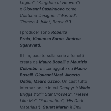
Legion”
, “
Kingdom of Heaven”
)
e
Giovanni Casalnuovo
come
Costume Designer (“Wanted”,
“Romeo & Juliet, Beowulf”).
I producer sono
Roberto
Proia
,
Vincenzo Sarno
,
Andrea
Sgaravatti
.
Il film, basato sulla serie a fumetti
creata da
Mauro Boselli
e
Maurizio
Colombo
, è sceneggiato da
Mauro
Boselli
,
Giovanni Masi
,
Alberto
Ostini
,
Mauro Uzzeo
. Un cast tutto
internazionale in cui
Dampyr
è
Wade
Briggs
(“
Still Star Crossed”
, “
Please
Like Me”
,
“Foundation”, “His Dark
Materials”
),
Stuart Martin
è
Emil