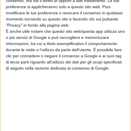
consenso, ma hai il diritto di opporti a tale trattamento. Le tue
superstiziosi abitanti ritengono
preferenze si applicheranno solo a questo sito web. Puoi
ingenuamente terribili maledizioni
modificare le tue preferenze o revocare il consenso in qualsiasi
legate al mondo dei vampiri. Ma
momento tornando su questo sito e facendo clic sul pulsante
quando viene convocato dai soldati
"Privacy" in fondo alla pagina web.
È anche utile notare che questo sito web/questa app utilizza uno
attaccati da creature assetate di
o più servizi di Google e può raccogliere e memorizzare
sangue,
Harlan
scopre la verità: lui è
informazioni, tra cui a titolo esemplificativo il comportamento
davvero un
Dampyr.
Mentre cerca di
durante le visite o l’utilizzo da parte dell’utente. È possibile fare
affrontare un terribile
“Maestro della
clic per concedere o negare il consenso a Google e ai suoi tag
Notte”, Harlan
dovrà imparare a
di terze parti riguardo all’utilizzo dei dati per gli scopi specificati
di seguito nella sezione dedicata al consenso di Google.
gestire i suoi poteri e scoprire le sue
origini. Ad accompagnarlo una
vampira rinnegata e un soldato in
cerca di vendetta.
Sergio Bonelli Editore (SBE)
è uno
degli editori di fumetto più importanti
al mondo e “
DAMPYR”
è uno dei
personaggi più longevi e di successo