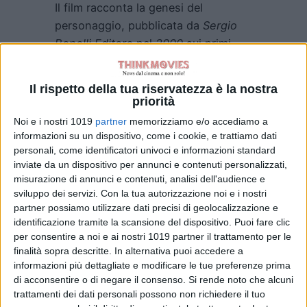
Il film racconta la genesi del
personaggio, pubblicata da
Sergio
Bonelli Editore
nel
2000
sui primi
due albi dei
300
di cui è finora
composta la serie a fumetti in
Il rispetto della tua riservatezza è la nostra
edicola ogni mese, lasciando così
priorità
aperta la porta al primo
franchise
Noi e i nostri 1019
partner
memorizziamo e/o accediamo a
italiano completamente in lingua
informazioni su un dispositivo, come i cookie, e trattiamo dati
inglese. “
DAMPYR”
è ambientato
personali, come identificatori univoci e informazioni standard
inviate da un dispositivo per annunci e contenuti personalizzati,
durante la guerra dei
Balcani
, nei
misurazione di annunci e contenuti, analisi dell'audience e
primi anni
Novanta
, e segue le
sviluppo dei servizi.
Con la tua autorizzazione noi e i nostri
vicende di
Harlan.
Perseguitato da
partner possiamo utilizzare dati precisi di geolocalizzazione e
orribili incubi,
Harlan
sbarca il lunario
identificazione tramite la scansione del dispositivo. Puoi fare clic
per consentire a noi e ai nostri 1019 partner il trattamento per le
fingendosi un Dampyr (nella
finalità sopra descritte. In alternativa puoi accedere a
mitologia slava, un essere mezzo
informazioni più dettagliate e modificare le tue preferenze prima
umano e mezzo vampiro) capace di
di acconsentire o di negare il consenso.
Si rende noto che alcuni
liberare i villaggi da quelle che i
trattamenti dei dati personali possono non richiedere il tuo