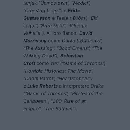
Kurjak (“Jamestown”, “Medici”,
“Crossing Lines”)
e
Frida
Gustavsson
è
Tesla (“Dröm”, “Eld
Lagor”, “Arne Dahl”, “Vikings:
Valhalla”).
Al loro fianco,
David
Morrissey
come
Gorka (“Britannia”,
“The Missing”, “Good Omens”, “The
Walking Dead”),
Sebastian
Croft
come
Yuri (“Game of Thrones”,
“Horrible Histories: The Movie”,
“Doom Patrol”, “Heartstopper”)
e
Luke Roberts
a interpretare
Draka
(“Game of Thrones”, “Pirates of the
Caribbean”
, “
300: Rise of an
Empire”
, “
The Batman”
).