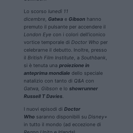
Lo scorso
lunedì 11
dicembre,
Gatwa
e
Gibson
hanno
premuto il pulsante per accendere il
London Eye
con i colori dell’iconico
vortice temporale di
Doctor Who
per
celebrarne il debutto. Inoltre, presso
il
British Film Institute
, a
Southbank
,
si è tenuta una
proiezione in
anteprima mondiale
dello speciale
natalizio con tanto di
Q&A
con
Gatwa, Gibson
e lo
showrunner
Russell T Davies
.
I nuovi episodi di
Doctor
Who
saranno disponibili su
Disney+
in tutto il mondo (ad eccezione di
Regno Unito
e
Irlanda
).