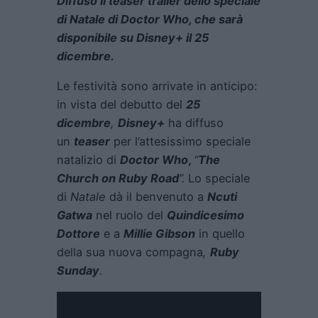
Diffuso il teaser trailer dello speciale
di Natale di Doctor Who, che sarà
disponibile su Disney+ il 25
dicembre.
Le festività sono arrivate in anticipo:
in vista del debutto del
25
dicembre
,
Disney+
ha diffuso
un
teaser
per l’attesissimo speciale
natalizio di
Doctor Who
,
“
The
Church on Ruby Road
”.
Lo speciale
di
Natale
dà il benvenuto a
Ncuti
Gatwa
nel ruolo del
Quindicesimo
Dottore
e a
Millie Gibson
in quello
della sua nuova compagna
,
Ruby
Sunday
.