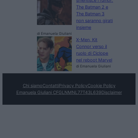
smentisce i rumor:
The Batman 2 e
The Batman 3
non saranno girati
insieme
di Emanuela Giuliani
X-Men, Kit
Connor verso il
ruolo di Ciclope
nel reboot Marvel
di Emanuela Giuliani
Chi siamo
Contatti
Privacy Policy
Cookie Policy
Emanuela Giuliani CFGLNMNL77T43L639
Disclaimer