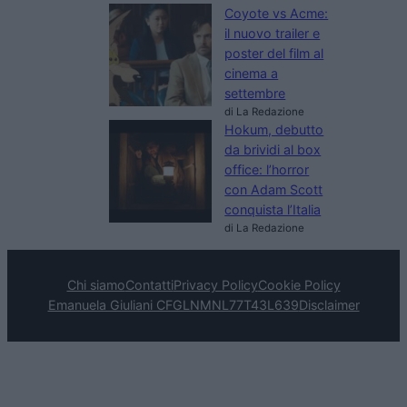
Coyote vs Acme:
il nuovo trailer e
poster del film al
cinema a
settembre
di La Redazione
Hokum, debutto
da brividi al box
office: l’horror
con Adam Scott
conquista l’Italia
di La Redazione
Chi siamo
Contatti
Privacy Policy
Cookie Policy
Emanuela Giuliani CFGLNMNL77T43L639
Disclaimer