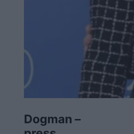
Dogman –
press