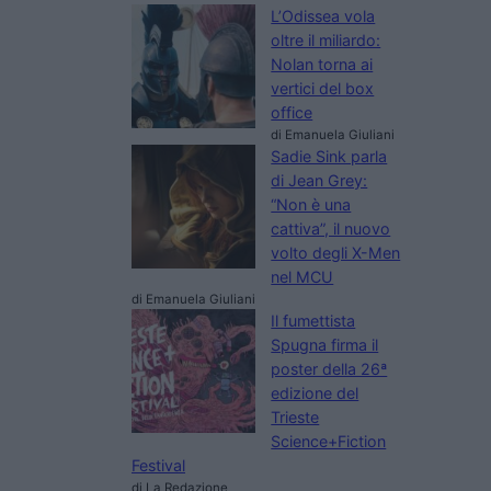
L’Odissea vola
oltre il miliardo:
Nolan torna ai
vertici del box
office
di Emanuela Giuliani
Sadie Sink parla
di Jean Grey:
“Non è una
cattiva”, il nuovo
volto degli X-Men
nel MCU
di Emanuela Giuliani
Il fumettista
Spugna firma il
poster della 26ª
edizione del
Trieste
Science+Fiction
Festival
di La Redazione