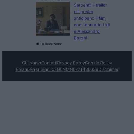
Serpenti: il trailer
e il poster
anticipano il film
con Leonardo Lidi
e Alessandro
Borghi
di La Redazione
Chi siamo
Contatti
Privacy Policy
Cookie Policy
Emanuela Giuliani CFGLNMNL77T43L639
Disclaimer