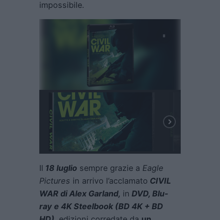
impossibile.
Il
18 luglio
sempre grazie a
Eagle
Pictures
in arrivo l’acclamato
CIVIL
WAR di Alex Garland,
in
DVD, Blu-
ray e 4K Steelbook (BD 4K + BD
HD)
,
edizioni corredate da
un