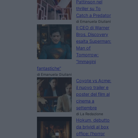
Pattinson nel
thriller su To
Catch a Predator
di Emanuela Giuliani
Il CEO di Warner
Bros. Discovery
esalta Superman:
Man of
Tomorrow:
“Immagini
fantastiche”
di Emanuela Giuliani
Coyote vs Acme:
il nuovo trailer e
poster del film al
cinema a
settembre
di La Redazione
Hokum, debutto
da brividi al box
office: l’horror