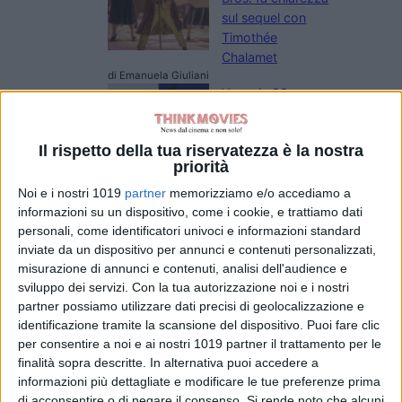
sul sequel con
Timothée
Chalamet
di Emanuela Giuliani
Venezia 83: a
Luca Guadagnino
il Cartier Glory to
Il rispetto della tua riservatezza è la nostra
the Filmmaker
priorità
2026
di La Redazione
Noi e i nostri 1019
partner
memorizziamo e/o accediamo a
Oceania, Dwayne
informazioni su un dispositivo, come i cookie, e trattiamo dati
Johnson risponde
personali, come identificatori univoci e informazioni standard
alle recensioni
inviate da un dispositivo per annunci e contenuti personalizzati,
negative
misurazione di annunci e contenuti, analisi dell'audience e
di Emanuela Giuliani
sviluppo dei servizi.
Con la tua autorizzazione noi e i nostri
partner possiamo utilizzare dati precisi di geolocalizzazione e
Beatles, il film di
identificazione tramite la scansione del dispositivo. Puoi fare clic
Sam Mendes
per consentire a noi e ai nostri 1019 partner il trattamento per le
prepara le riprese
finalità sopra descritte. In alternativa puoi accedere a
ad Abbey Road
informazioni più dettagliate e modificare le tue preferenze prima
di Emanuela Giuliani
di acconsentire o di negare il consenso.
Si rende noto che alcuni