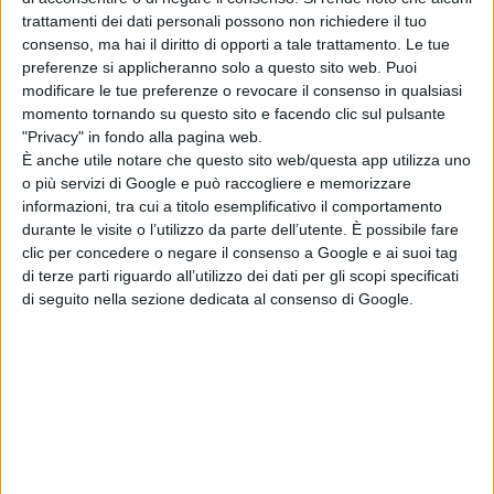
trattamenti dei dati personali possono non richiedere il tuo
SACRIFCE
consenso, ma hai il diritto di opporti a tale trattamento. Le tue
di La Redazione
preferenze si applicheranno solo a questo sito web. Puoi
modificare le tue preferenze o revocare il consenso in qualsiasi
momento tornando su questo sito e facendo clic sul pulsante
"Privacy" in fondo alla pagina web.
È anche utile notare che questo sito web/questa app utilizza uno
o più servizi di Google e può raccogliere e memorizzare
Chi siamo
Contatti
Privacy Policy
Cookie Policy
informazioni, tra cui a titolo esemplificativo il comportamento
Emanuela Giuliani CFGLNMNL77T43L639
Disclaimer
durante le visite o l’utilizzo da parte dell’utente. È possibile fare
clic per concedere o negare il consenso a Google e ai suoi tag
di terze parti riguardo all’utilizzo dei dati per gli scopi specificati
di seguito nella sezione dedicata al consenso di Google.