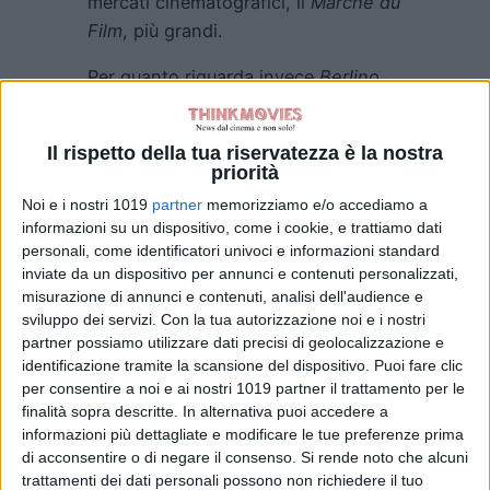
mercati cinematografici, il
Marché du
Film
, più grandi.
Per quanto riguarda invece
Berlino
,
come precedentemente annunciato,
la
71esima
edizione si terrà in due
Il rispetto della tua riservatezza è la nostra
fasi, una parte online dal
1 al 5
priorità
marzo
, e una pubblica con delle
Noi e i nostri 1019
partner
memorizziamo e/o accediamo a
proiezioni in alcune sale selezionate
informazioni su un dispositivo, come i cookie, e trattiamo dati
a giugno.
personali, come identificatori univoci e informazioni standard
inviate da un dispositivo per annunci e contenuti personalizzati,
FONTE
FRANCE24
misurazione di annunci e contenuti, analisi dell'audience e
sviluppo dei servizi.
Con la tua autorizzazione noi e i nostri
partner possiamo utilizzare dati precisi di geolocalizzazione e
identificazione tramite la scansione del dispositivo. Puoi fare clic
per consentire a noi e ai nostri 1019 partner il trattamento per le
finalità sopra descritte. In alternativa puoi accedere a
informazioni più dettagliate e modificare le tue preferenze prima
di acconsentire o di negare il consenso.
Si rende noto che alcuni
Pubblicato
Gennaio 9, 2021
in
trattamenti dei dati personali possono non richiedere il tuo