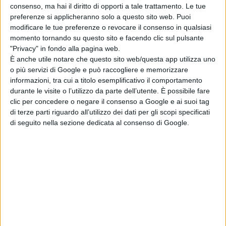
consenso, ma hai il diritto di opporti a tale trattamento. Le tue
News cinema e film
preferenze si applicheranno solo a questo sito web. Puoi
da
Emanuela Giuliani
modificare le tue preferenze o revocare il consenso in qualsiasi
momento tornando su questo sito e facendo clic sul pulsante
"Privacy" in fondo alla pagina web.
Tag:
È anche utile notare che questo sito web/questa app utilizza uno
o più servizi di Google e può raccogliere e memorizzare
informazioni, tra cui a titolo esemplificativo il comportamento
Articoli recenti
durante le visite o l’utilizzo da parte dell’utente. È possibile fare
clic per concedere o negare il consenso a Google e ai suoi tag
Madden: il film
di terze parti riguardo all’utilizzo dei dati per gli scopi specificati
con Nicolas Cage
di seguito nella sezione dedicata al consenso di Google.
e Christian Bale
arriva su Prime
Video
di Emanuela Giuliani
Primetime: il trailer
svela Robert
Pattinson nel
thriller su To
Catch a Predator