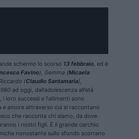
grande schermo lo scorso
13 febbraio
, ed è
ancesco Favino
), Gemma (
Micaela
 Riccardo (
Claudio Santamaria
),
1980
ad oggi, dall’adolescenza all’età
, i loro successi e fallimenti sono
zia e amore attraverso cui si raccontano
ffresco che racconta chi siamo, da dove
no i nostri figli. È il grande cerchio
inamiche nonostante sullo sfondo scorrano