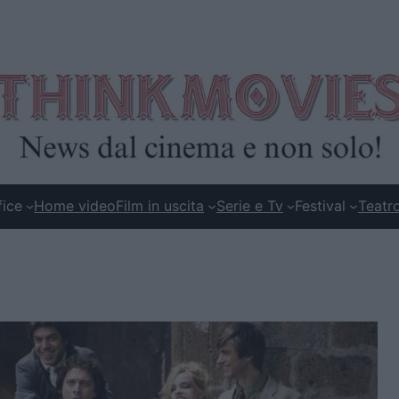
fice
Home video
Film in uscita
Serie e Tv
Festival
Teatr