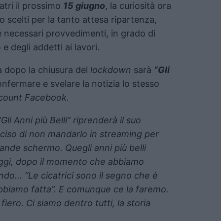
eatri il prossimo
15 giugno
, la curiosità ora
o scelti per la tanto attesa ripartenza,
 necessari provvedimenti, in grado di
e degli addetti ai lavori.
la dopo la chiusura del
lockdown
sarà
“Gli
onfermare e svelare la notizia lo stesso
count Facebook.
li Anni più Belli” riprenderà il suo
deciso di non mandarlo in streaming per
grande schermo. Quegli anni più belli
 oggi, dopo il momento che abbiamo
ndo… “Le cicatrici sono il segno che è
l’abbiamo fatta”. E comunque ce la faremo.
 fiero. Ci siamo dentro tutti, la storia