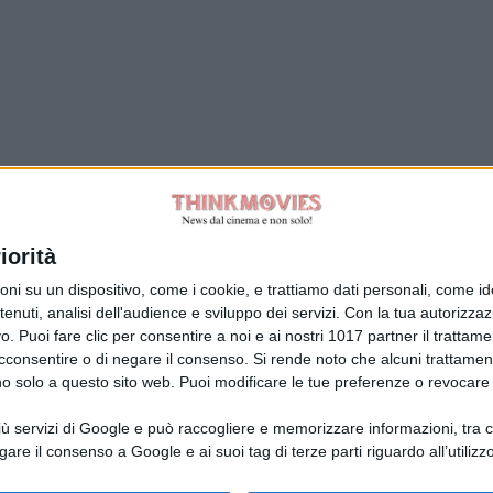
Tag:
iorità
su un dispositivo, come i cookie, e trattiamo dati personali, come ident
nuti, analisi dell'audience e sviluppo dei servizi.
Con la tua autorizzazi
. Puoi fare clic per consentire a noi e ai nostri 1017 partner il trattame
acconsentire o di negare il consenso.
Si rende noto che alcuni trattament
anno solo a questo sito web. Puoi modificare le tue preferenze o revoca
ù servizi di Google e può raccogliere e memorizzare informazioni, tra cui
la Giuliani CFGLNMNL77T43L639
Disclaimer
gare il consenso a Google e ai suoi tag di terze parti riguardo all’utilizzo