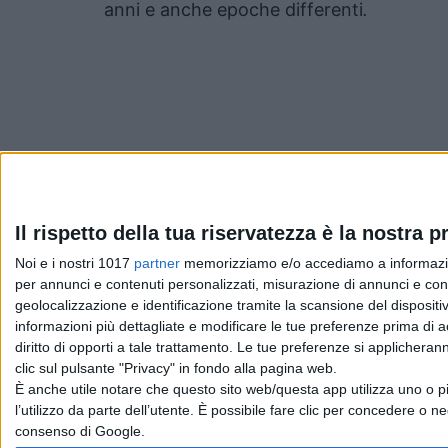
anni e anche epoche differenti
.
Pubblicato
Maggio 17, 2020
in
Il rispetto della tua riservatezza è la nostra pr
Noi e i nostri 1017
partner
memorizziamo e/o accediamo a informazioni 
News cinema e film
per annunci e contenuti personalizzati, misurazione di annunci e conte
geolocalizzazione e identificazione tramite la scansione del dispositivo
da
Emanuela Giuliani
informazioni più dettagliate e modificare le tue preferenze prima di 
diritto di opporti a tale trattamento. Le tue preferenze si applicher
clic sul pulsante "Privacy" in fondo alla pagina web.
È anche utile notare che questo sito web/questa app utilizza uno o pi
Chi siamo
Contatti
Privacy Policy
Cookie Policy
Emanue
l’utilizzo da parte dell’utente. È possibile fare clic per concedere o ne
consenso di Google.