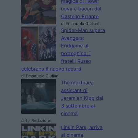
magica di Howl:
uova e bacon dal
Castello Errante
di Emanuela Giuliani
Spider-Man supera
Avengers:
Endgame al
botteghino: i
fratelli Russo
celebrano il nuovo record
di Emanuela Giuliani
The mortuary
assistant di
Jeremiah Kipp dal
3 settembre al
cinema
di La Redazione
Linkin Park, arriva
al cinema