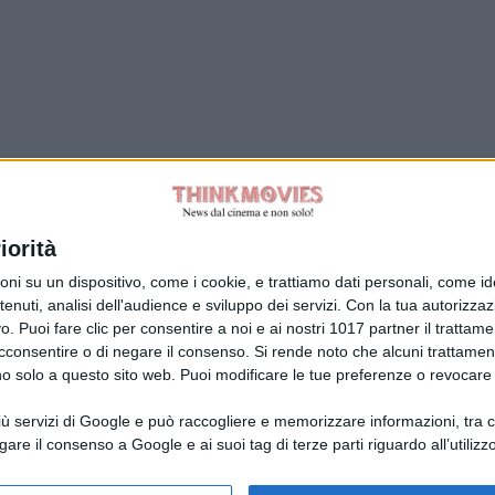
Tag:
iorità
su un dispositivo, come i cookie, e trattiamo dati personali, come ident
nuti, analisi dell'audience e sviluppo dei servizi.
Con la tua autorizzazi
. Puoi fare clic per consentire a noi e ai nostri 1017 partner il trattame
acconsentire o di negare il consenso.
Si rende noto che alcuni trattament
anno solo a questo sito web. Puoi modificare le tue preferenze o revoca
ù servizi di Google e può raccogliere e memorizzare informazioni, tra cui
la Giuliani CFGLNMNL77T43L639
Disclaimer
gare il consenso a Google e ai suoi tag di terze parti riguardo all’utilizzo