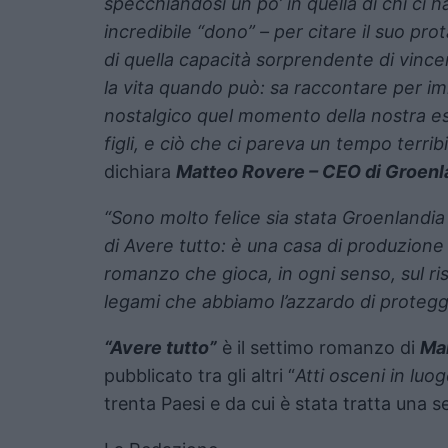
specchiandosi un po’ in quella di chi ci
incredibile “dono” – per citare il suo p
di quella capacità sorprendente di vincer
la vita quando può: sa raccontare per im
nostalgico quel momento della nostra esis
figli, e ciò che ci pareva un tempo terri
dichiara
Matteo Rovere – CEO di Groenl
“Sono molto felice sia stata Groenlandia a
di Avere tutto: è una casa di produzione 
romanzo che gioca, in ogni senso, sul ris
legami che abbiamo l’azzardo di proteg
“Avere tutto”
è il settimo romanzo di
Mar
pubblicato tra gli altri “
Atti osceni in luo
trenta Paesi e da cui è stata tratta una s