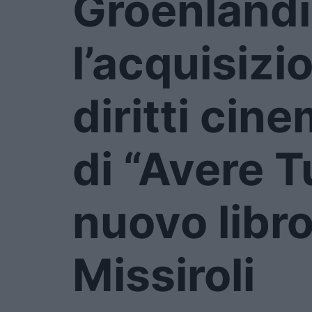
Groenlandi
l’acquisizi
diritti cin
di “Avere Tu
nuovo libr
Missiroli