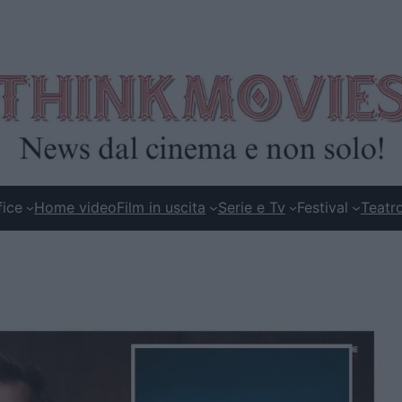
fice
Home video
Film in uscita
Serie e Tv
Festival
Teatr