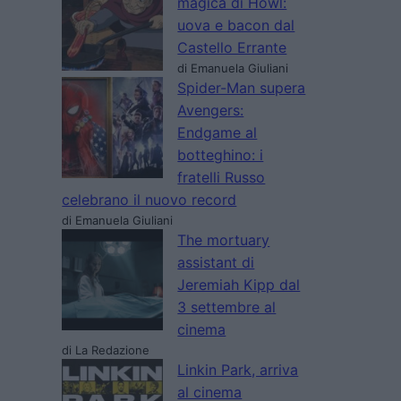
magica di Howl:
uova e bacon dal
Castello Errante
di Emanuela Giuliani
Spider-Man supera
Avengers:
Endgame al
botteghino: i
fratelli Russo
celebrano il nuovo record
di Emanuela Giuliani
The mortuary
assistant di
Jeremiah Kipp dal
3 settembre al
cinema
di La Redazione
Linkin Park, arriva
al cinema