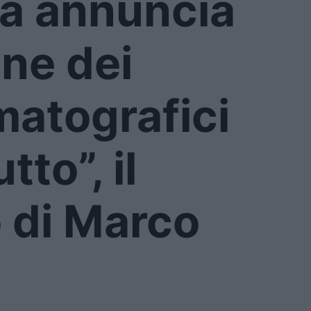
a annuncia
one dei
ematografici
tto”, il
o di Marco