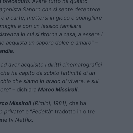
 ha preceduto. Avere tutto ha questo
rotagonista Sandro che si sente detentore
e a carte, mettersi in gioco e sparigliare
magini e con un lessico familiare
tenza in cui si ritorna a casa, a essere i
bile acquista un sapore dolce e amaro” –
andia
.
d aver acquisito i diritti cinematografici
che ha capito da subito l’intimità di un
chio che siamo in grado di vivere, e sui
gere” –
dichiara
Marco Missiroli
.
co Missiroli
(Rimini, 1981),
che ha
go privato”
e “
Fedeltà”
tradotto in oltre
erie tv
Netflix.