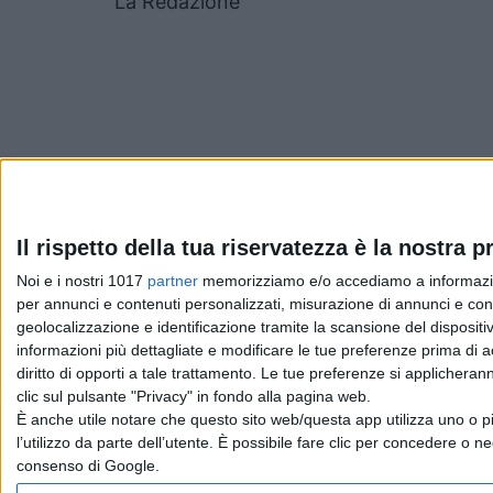
La Redazione
Pubblicato
Dicembre 2, 2022
in
Il rispetto della tua riservatezza è la nostra pr
Noi e i nostri 1017
partner
memorizziamo e/o accediamo a informazioni 
News cinema e film
per annunci e contenuti personalizzati, misurazione di annunci e conte
geolocalizzazione e identificazione tramite la scansione del dispositivo
da
La Redazione
informazioni più dettagliate e modificare le tue preferenze prima di 
diritto di opporti a tale trattamento. Le tue preferenze si applicher
clic sul pulsante "Privacy" in fondo alla pagina web.
È anche utile notare che questo sito web/questa app utilizza uno o pi
Chi siamo
Contatti
Privacy Policy
Cookie Policy
Emanue
l’utilizzo da parte dell’utente. È possibile fare clic per concedere o ne
consenso di Google.