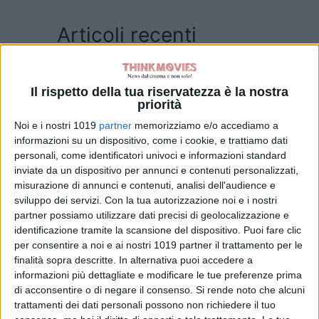
Articoli recenti
Normal: il trailer e
il poster del
Il rispetto della tua riservatezza è la nostra
nuovo film di Ben
priorità
Wheatley
Noi e i nostri 1019
partner
memorizziamo e/o accediamo a
di La Redazione
informazioni su un dispositivo, come i cookie, e trattiamo dati
Godzilla Minus
personali, come identificatori univoci e informazioni standard
inviate da un dispositivo per annunci e contenuti personalizzati,
Zero: il re dei
misurazione di annunci e contenuti, analisi dell'audience e
mostri torna nel
sviluppo dei servizi.
Con la tua autorizzazione noi e i nostri
teaser trailer
partner possiamo utilizzare dati precisi di geolocalizzazione e
italiano
identificazione tramite la scansione del dispositivo. Puoi fare clic
di La Redazione
per consentire a noi e ai nostri 1019 partner il trattamento per le
Lionsgate rilancia
finalità sopra descritte. In alternativa puoi accedere a
Leprechaun: il
informazioni più dettagliate e modificare le tue preferenze prima
folletto assassino
di acconsentire o di negare il consenso.
Si rende noto che alcuni
torna in un nuovo
trattamenti dei dati personali possono non richiedere il tuo
film horror