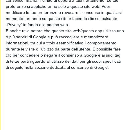
consenso, ma hai il diritto di opporti a tale trattamento. Le tue
di Emanuela Giuliani
preferenze si applicheranno solo a questo sito web. Puoi
Meadow Walker e
modificare le tue preferenze o revocare il consenso in qualsiasi
la Toyota Supra
momento tornando su questo sito e facendo clic sul pulsante
di Paul Walker:
"Privacy" in fondo alla pagina web.
“Non l’ho
È anche utile notare che questo sito web/questa app utilizza uno
venduta”
o più servizi di Google e può raccogliere e memorizzare
di Emanuela Giuliani
informazioni, tra cui a titolo esemplificativo il comportamento
Wonka 2, nessun
durante le visite o l’utilizzo da parte dell’utente. È possibile fare
rinvio: la Warner
clic per concedere o negare il consenso a Google e ai suoi tag
Bros. fa chiarezza
di terze parti riguardo all’utilizzo dei dati per gli scopi specificati
sul sequel con
di seguito nella sezione dedicata al consenso di Google.
Timothée
Chalamet
di Emanuela Giuliani
Chi siamo
Contatti
Privacy Policy
Cookie Policy
Emanuela Giuliani CFGLNMNL77T43L639
Disclaimer