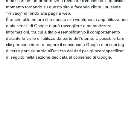
modificare le tue preferenze o revocare il consenso in qualsiasi
Doom appare sul trono, mentre intorno a lui
momento tornando su questo sito e facendo clic sul pulsante
prende forma una delle più grandi minacce mai
"Privacy" in fondo alla pagina web.
È anche utile notare che questo sito web/questa app utilizza uno
affrontate dagli eroi Marvel. È questa l’immagine
o più servizi di Google e può raccogliere e memorizzare
con cui il nuovo trailer di Avengers: Doomsday
informazioni, tra cui a titolo esemplificativo il comportamento
ha…
durante le visite o l’utilizzo da parte dell’utente. È possibile fare
Luglio 26, 2026
clic per concedere o negare il consenso a Google e ai suoi tag
di terze parti riguardo all’utilizzo dei dati per gli scopi specificati
di seguito nella sezione dedicata al consenso di Google.