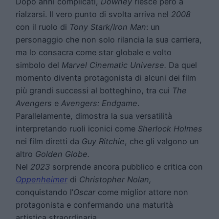
Dopo anni complicati,
Downey
riesce però a
rialzarsi. Il vero punto di svolta arriva nel
2008
con il ruolo di
Tony Stark
/Iron Man
: un
personaggio che non solo rilancia la sua carriera,
ma lo consacra come star globale e volto
simbolo del
Marvel Cinematic Universe
.
Da quel
momento diventa protagonista di alcuni dei film
più grandi successi al botteghino, tra cui
The
Avengers
e
Avengers: Endgame
.
Parallelamente, dimostra la sua versatilità
interpretando ruoli iconici come
Sherlock Holmes
nei film diretti da
Guy Ritchie
, che gli valgono un
altro
Golden Globe.
Nel
2023
sorprende ancora pubblico e critica con
Oppenheimer
di
Christopher Nolan
,
conquistando l’
Oscar
come miglior attore non
protagonista e confermando una maturità
artistica straordinaria.