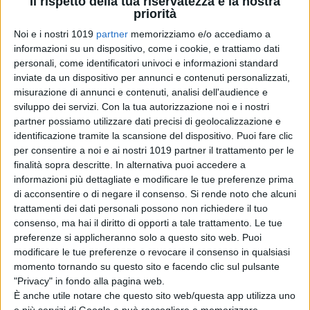
Il rispetto della tua riservatezza è la nostra
Jurassic World
priorità
Rebirth perde il
Noi e i nostri 1019
partner
memorizziamo e/o accediamo a
regista Gareth
informazioni su un dispositivo, come i cookie, e trattiamo dati
Edwards
personali, come identificatori univoci e informazioni standard
di Emanuela Giuliani
inviate da un dispositivo per annunci e contenuti personalizzati,
L’Estranea di
misurazione di annunci e contenuti, analisi dell'audience e
Paolo Strippoli
sviluppo dei servizi.
Con la tua autorizzazione noi e i nostri
sarà in concorso
partner possiamo utilizzare dati precisi di geolocalizzazione e
al Toronto Film
identificazione tramite la scansione del dispositivo. Puoi fare clic
Festival
per consentire a noi e ai nostri 1019 partner il trattamento per le
di La Redazione
finalità sopra descritte. In alternativa puoi accedere a
Paramount-
informazioni più dettagliate e modificare le tue preferenze prima
Warner Bros.: il
di acconsentire o di negare il consenso.
Si rende noto che alcuni
Regno Unito dà il
trattamenti dei dati personali possono non richiedere il tuo
via libera
consenso, ma hai il diritto di opporti a tale trattamento. Le tue
all’operazione
preferenze si applicheranno solo a questo sito web. Puoi
di Emanuela Giuliani
modificare le tue preferenze o revocare il consenso in qualsiasi
James Gunn
momento tornando su questo sito e facendo clic sul pulsante
smentisce i rumor:
"Privacy" in fondo alla pagina web.
The Batman 2 e
È anche utile notare che questo sito web/questa app utilizza uno
The Batman 3