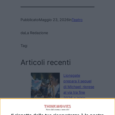
Pubblicato
Maggio 23, 2026
in
Teatro
da
La Redazione
Tag:
Articoli recenti
Lionsgate
prepara il sequel
di Michael: riprese
al via tra fine
2026 e inizio
2027
di Emanuela Giuliani
Il sequel di