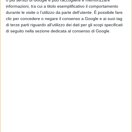
o più servizi di Google e può raccogliere e memorizzare
non saranno girati
informazioni, tra cui a titolo esemplificativo il comportamento
insieme
durante le visite o l’utilizzo da parte dell’utente. È possibile fare
clic per concedere o negare il consenso a Google e ai suoi tag
di Emanuela Giuliani
di terze parti riguardo all’utilizzo dei dati per gli scopi specificati
di seguito nella sezione dedicata al consenso di Google.
Chi siamo
Contatti
Privacy Policy
Cookie Policy
Emanuela Giuliani CFGLNMNL77T43L639
Disclaimer