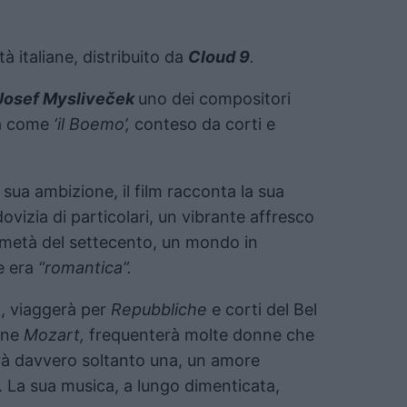
ttà italiane, distribuito da
Cloud 9
.
Josef Mysliveček
uno dei compositori
lia come
‘il Boemo’,
conteso da corti e
 sua ambizione, il film racconta la sua
ovizia di particolari, un vibrante affresco
a metà del settecento, un mondo in
e era
“romantica”.
o, viaggerà per
Repubbliche
e corti del Bel
vane
Mozart,
frequenterà molte donne che
erà davvero soltanto una, un amore
i. La sua musica, a lungo dimenticata,