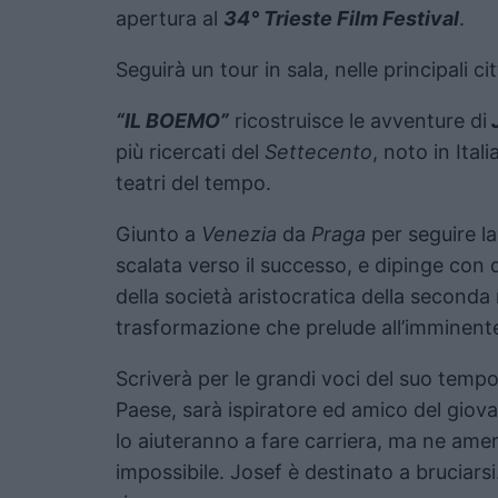
apertura al
34° Trieste Film Festival
.
Seguirà un tour in sala, nelle principali ci
“IL BOEMO”
ricostruisce le avventure di
più ricercati del
Settecento
, noto in Ita
teatri del tempo.
Giunto a
Venezia
da
Praga
per seguire la
scalata verso il successo, e dipinge con d
della società aristocratica della second
trasformazione che prelude all’imminent
Scriverà per le grandi voci del suo temp
Paese, sarà ispiratore ed amico del gio
lo aiuteranno a fare carriera, ma ne am
impossibile. Josef è destinato a bruciars