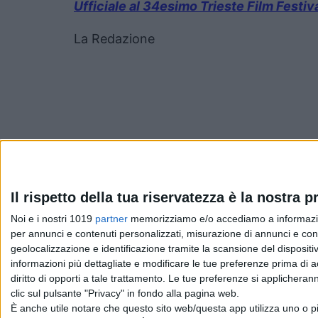
Ufficiale al 34esimo Trieste Film Festiv
La Redazione
Pubblicato
Gennaio 15, 2023
in
Il rispetto della tua riservatezza è la nostra pr
Noi e i nostri 1019
partner
memorizziamo e/o accediamo a informazioni 
News cinema e film
per annunci e contenuti personalizzati, misurazione di annunci e conte
geolocalizzazione e identificazione tramite la scansione del dispositivo
da
La Redazione
informazioni più dettagliate e modificare le tue preferenze prima di 
diritto di opporti a tale trattamento. Le tue preferenze si applicher
clic sul pulsante "Privacy" in fondo alla pagina web.
È anche utile notare che questo sito web/questa app utilizza uno o pi
Chi siamo
Contatti
Privacy Policy
Cookie Policy
Emanue