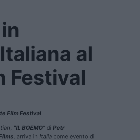
 in
taliana al
m Festival
ste Film Festival
tian
,
“IL BOEMO”
di
Petr
Films
, arriva in
Italia
come evento di