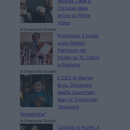
Nicolas Cage e
Christian Bale
arriva su Prime
Video
di Emanuela Giuliani
Primetime: il trailer
svela Robert
Pattinson nel
thriller su To Catch
a Predator
di Emanuela Giuliani
Il CEO di Warner
Bros. Discovery
esalta Superman:
Man of Tomorrow:
“Immagini
fantastiche”
di Emanuela Giuliani
Coyote vs Acme: il