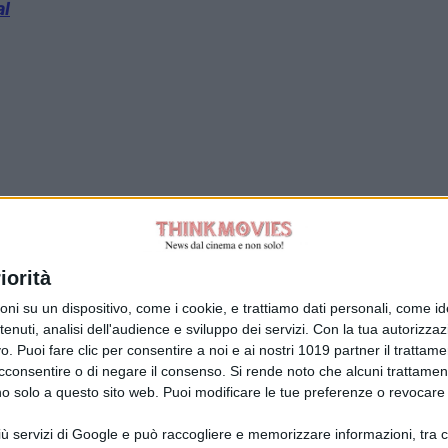
al
Tag:
iorità
su un dispositivo, come i cookie, e trattiamo dati personali, come ident
nuti, analisi dell'audience e sviluppo dei servizi.
Con la tua autorizzazi
. Puoi fare clic per consentire a noi e ai nostri 1019 partner il trattame
acconsentire o di negare il consenso.
Si rende noto che alcuni trattament
anno solo a questo sito web. Puoi modificare le tue preferenze o revoca
ù servizi di Google e può raccogliere e memorizzare informazioni, tra cui
la Giuliani CFGLNMNL77T43L639
Disclaimer