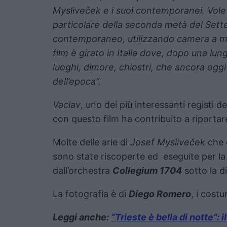
Mysliveček e i suoi contemporanei. Vole
particolare della seconda metà del Sett
contemporaneo, utilizzando camera a man
film è girato in Italia dove, dopo una lu
luoghi, dimore, chiostri, che ancora ogg
dell’epoca”.
Vaclav
, uno dei più interessanti registi
con questo film ha contribuito a riportar
Molte delle arie di
Josef Mysliveček
che 
sono state riscoperte ed eseguite per l
dall’orchestra
Collegium 1704
sotto la d
La fotografia è di
Diego Romero
, i cost
Leggi anche:
“Trieste è bella di notte”: 