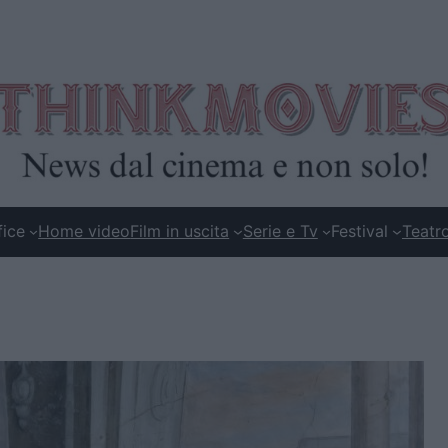
fice
Home video
Film in uscita
Serie e Tv
Festival
Teatr