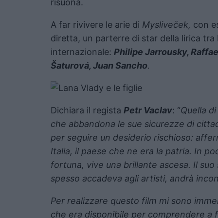
risuona.
A far rivivere le arie di
Mysliveček,
con es
diretta, un parterre di star della lirica tr
internazionale:
Philipe Jarrousky, Raffa
Šaturová, Juan Sancho
.
Dichiara il regista
Petr Vaclav
: “
Quella di
che abbandona le sue sicurezze di cittadi
per seguire un desiderio rischioso: aff
Italia, il paese che ne era la patria. In p
fortuna, vive una brillante ascesa. Il s
spesso accadeva agli artisti, andrà inco
Per realizzare questo film mi sono immerso
che era disponibile per comprendere a fo