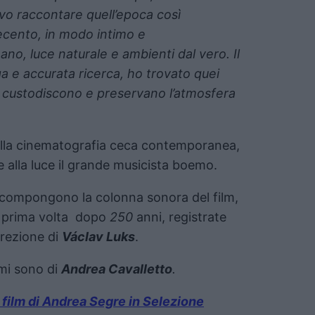
vo raccontare quell’epoca così
ecento, in modo intimo e
o, luce naturale e ambienti dal vero. Il
nga e accurata ricerca, ho trovato quei
i custodiscono e preservano l’atmosfera
 della cinematografia ceca contemporanea,
e alla luce il grande musicista boemo.
compongono la colonna sonora del film,
a prima volta dopo
250
anni, registrate
irezione di
Václav Luks
.
umi sono di
Andrea Cavalletto
.
il film di Andrea Segre in Selezione