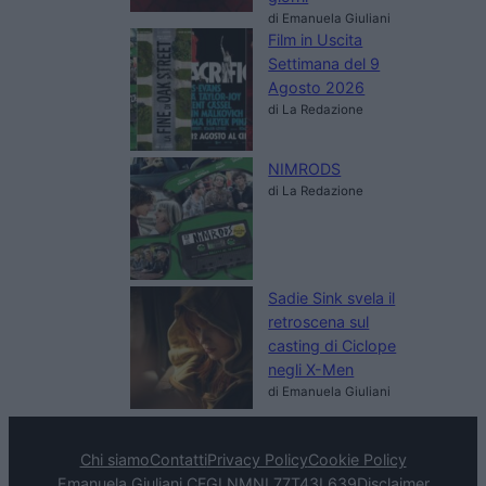
di Emanuela Giuliani
Film in Uscita
Settimana del 9
Agosto 2026
di La Redazione
NIMRODS
di La Redazione
Sadie Sink svela il
retroscena sul
casting di Ciclope
negli X-Men
di Emanuela Giuliani
Chi siamo
Contatti
Privacy Policy
Cookie Policy
Emanuela Giuliani CFGLNMNL77T43L639
Disclaimer