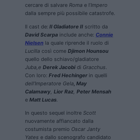
cercare di salvare
Roma
e l’
Impero
dalla sempre più possibile catastrofe.
Il cast de:
Il Gladiatore II
scritto da
David Scarpa
include anche:
Connie
Nielsen
la quale riprende il ruolo di
Lucilla
così come
Djimon Hounsou
quello dello schiavo/gladiatore
Juba,
e
Derek Jacobi
di
Gracchus
.
Con loro:
Fred Hechinger
in quelli
dell’Imperatore Gela
, May
Calamawy
,
Lior Raz
,
Peter Mensah
e
Matt Lucas
.
In questo sequel inoltre
Scott
nuovamente affiancato dalla
costumista premio
Oscar
Janty
Yates
e dallo scenografo candidato