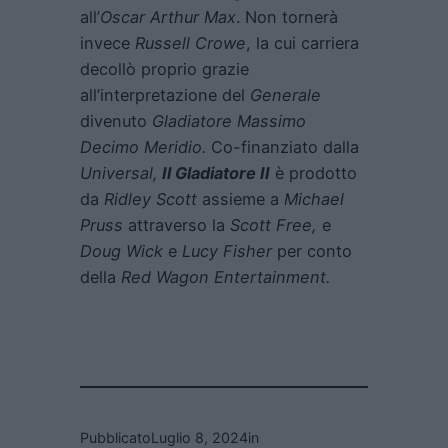
all’
Oscar
Arthur Max
. Non tornerà
invece
Russell Crowe
, la cui carriera
decollò proprio grazie
all’interpretazione del
Generale
divenuto
Gladiatore Massimo
Decimo Meridio.
Co-finanziato dalla
Universal,
Il Gladiatore II
è prodotto
da
Ridley Scott
assieme a
Michael
Pruss
attraverso la
Scott Free,
e
Doug Wick
e
Lucy Fisher
per conto
della
Red Wagon Entertainment.
Pubblicato
Luglio 8, 2024
in