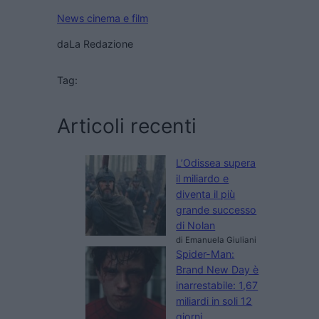
News cinema e film
da
La Redazione
Tag:
Articoli recenti
L’Odissea supera
il miliardo e
diventa il più
grande successo
di Nolan
di Emanuela Giuliani
Spider-Man:
Brand New Day è
inarrestabile: 1,67
miliardi in soli 12
giorni