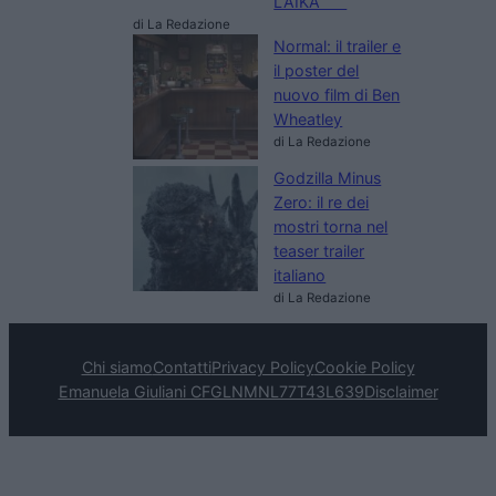
LAIKA
di La Redazione
Normal: il trailer e
il poster del
nuovo film di Ben
Wheatley
di La Redazione
Godzilla Minus
Zero: il re dei
mostri torna nel
teaser trailer
italiano
di La Redazione
Chi siamo
Contatti
Privacy Policy
Cookie Policy
Emanuela Giuliani CFGLNMNL77T43L639
Disclaimer