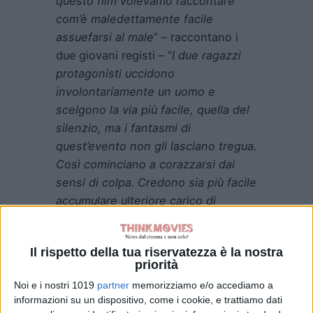
questo film volevamo raccontare
com’è maledettamente facile
assuefarsi al male
” – raccontano i
due giovani registi – “
I due ragazzi
protagonisti uccidono
involontariamente un uomo e
scelgono la via più facile, quella del
silenzio, ma i fantasmi di
quest’evento non gli lasciano tregua.
Così cominciano a corazzarsi dai
sensi di colpa. Credono sia più facile
accumulare ulteriore carico di
disumanizzazione invece che
ripulirsi da quanto è accaduto.
Il rispetto della tua riservatezza è la nostra
Quando si apre lo spiraglio
priorità
dell’attività criminale vedono
Noi e i nostri 1019
partner
memorizziamo e/o accediamo a
miracolosamente concretizzarsi la
informazioni su un dispositivo, come i cookie, e trattiamo dati
pista alternativa della quale credono