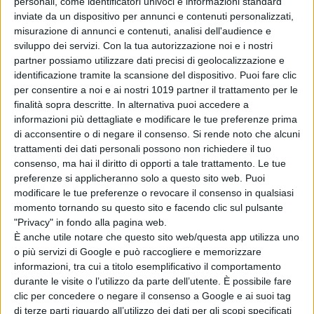
personali, come identificatori univoci e informazioni standard
di avere bisogno: abituarsi al male.
inviate da un dispositivo per annunci e contenuti personalizzati,
misurazione di annunci e contenuti, analisi dell'audience e
Al punto da non sentire più niente,
sviluppo dei servizi.
Con la tua autorizzazione noi e i nostri
coscienza compresa
”.
partner possiamo utilizzare dati precisi di geolocalizzazione e
identificazione tramite la scansione del dispositivo. Puoi fare clic
Mirko
e
Manolo
sono due bravi
per consentire a noi e ai nostri 1019 partner il trattamento per le
ragazzi della periferia di Roma, fino
finalità sopra descritte. In alternativa puoi accedere a
al momento in cui guidando a tarda
informazioni più dettagliate e modificare le tue preferenze prima
notte investono un uomo e decidono
di acconsentire o di negare il consenso.
Si rende noto che alcuni
trattamenti dei dati personali possono non richiedere il tuo
di scappare. La tragedia si trasforma
consenso, ma hai il diritto di opporti a tale trattamento. Le tue
in un apparente colpo di fortuna:
preferenze si applicheranno solo a questo sito web. Puoi
l’uomo che hanno ucciso è un
modificare le tue preferenze o revocare il consenso in qualsiasi
pentito di un clan criminale di zona e
momento tornando su questo sito e facendo clic sul pulsante
"Privacy" in fondo alla pagina web.
facendolo fuori i due giovani si sono
È anche utile notare che questo sito web/questa app utilizza uno
guadagnati un ruolo, il rispetto e il
o più servizi di Google e può raccogliere e memorizzare
denaro che non hanno mai avuto.
informazioni, tra cui a titolo esemplificativo il comportamento
durante le visite o l’utilizzo da parte dell’utente. È possibile fare
La terra dell’abbastanza
è distribuito
clic per concedere o negare il consenso a Google e ai suoi tag
da Adler Entertainment e prodotto
di terze parti riguardo all’utilizzo dei dati per gli scopi specificati