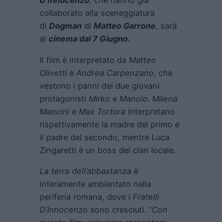
D’Innocenzo
,
che hanno già
collaborato alla sceneggiatura
di
Dogman
di
Matteo Garrone
, sarà
al
cinema dal 7 Giugno.
Il film è interpretato da
Matteo
Olivetti
e
Andrea Carpenzano
, che
vestono i panni dei due giovani
protagonisti
Mirko
e
Manolo
.
Milena
Mancini
e
Max Tortora
interpretano
rispettivamente la madre del primo e
il padre del secondo, mentre Luca
Zingaretti è un boss del clan locale.
La terra dell’abbastanza
è
interamente ambientato nella
periferia romana, dove i
Fratelli
D’Innocenzo
sono cresciuti. “
Con