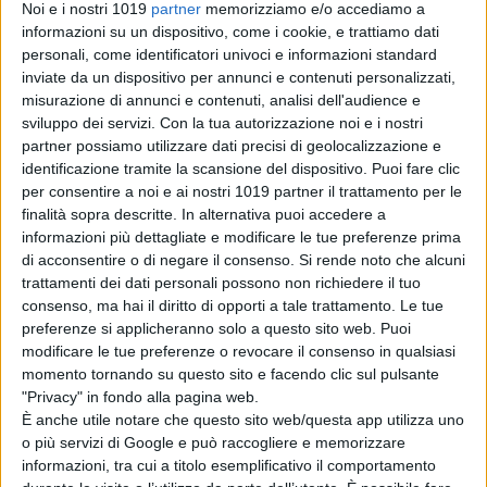
Noi e i nostri 1019
partner
memorizziamo e/o accediamo a
Una produzione
Stemal
informazioni su un dispositivo, come i cookie, e trattiamo dati
personali, come identificatori univoci e informazioni standard
Entertainment, Faber
inviate da un dispositivo per annunci e contenuti personalizzati,
Produzioni
con
Rai Cinema
,
misurazione di annunci e contenuti, analisi dell'audience e
prodotto da
Donatella Palermo,
“LE
sviluppo dei servizi.
Con la tua autorizzazione noi e i nostri
FAVOLOSE”
ha aperto le
Notti
partner possiamo utilizzare dati precisi di geolocalizzazione e
Veneziane
, sezione realizzata
identificazione tramite la scansione del dispositivo. Puoi fare clic
per consentire a noi e ai nostri 1019 partner il trattamento per le
dalle
Giornate degli Autori
in
finalità sopra descritte. In alternativa puoi accedere a
accordo con
Isola Edipo
, ed è
in sala
informazioni più dettagliate e modificare le tue preferenze prima
il 5-6-7
di acconsentire o di negare il consenso.
Si rende noto che alcuni
settembre
con
Europictures
.
trattamenti dei dati personali possono non richiedere il tuo
consenso, ma hai il diritto di opporti a tale trattamento. Le tue
La Redazione
preferenze si applicheranno solo a questo sito web. Puoi
modificare le tue preferenze o revocare il consenso in qualsiasi
momento tornando su questo sito e facendo clic sul pulsante
"Privacy" in fondo alla pagina web.
È anche utile notare che questo sito web/questa app utilizza uno
o più servizi di Google e può raccogliere e memorizzare
informazioni, tra cui a titolo esemplificativo il comportamento