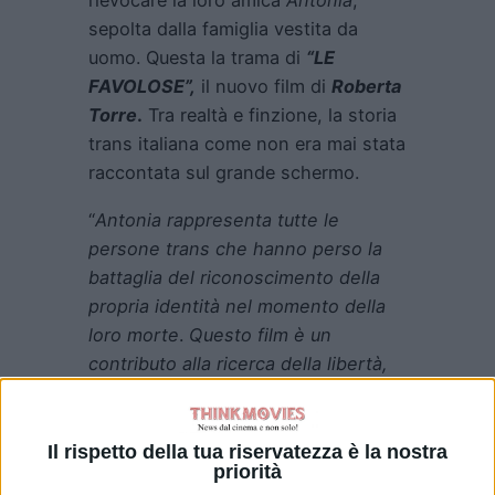
rievocare la loro amica
Antonia
,
sepolta dalla famiglia vestita da
uomo. Questa la trama di
“LE
FAVOLOSE”,
il nuovo film di
Roberta
Torre
.
Tra realtà e finzione, la storia
trans italiana come non era mai stata
raccontata sul grande schermo.
“
Antonia rappresenta tutte le
persone trans che hanno perso la
battaglia del riconoscimento della
propria identità nel momento della
loro morte
.
Questo film è un
contributo alla ricerca della libertà,
un inno a chi fa della propria vita un
percorso libero, con forza coraggio
lacrime, gioia, nonostante tutto
” –
Il rispetto della tua riservatezza è la nostra
priorità
Roberta Torre