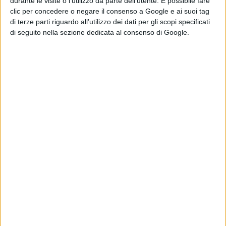
durante le visite o l’utilizzo da parte dell’utente. È possibile fare
Pubblicato
Settembre 3, 2022
in
clic per concedere o negare il consenso a Google e ai suoi tag
di terze parti riguardo all’utilizzo dei dati per gli scopi specificati
News cinema e film
di seguito nella sezione dedicata al consenso di Google.
da
La Redazione
Tag:
Articoli recenti
Rakuten TV: le
novità di agosto
di La Redazione
Sam Neill apparirà
in The Legend of
Zelda: l’attore
aveva completato