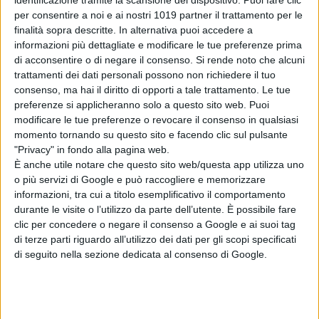
internazionale e in un quasi
per consentire a noi e ai nostri 1019 partner il trattamento per le
insormontabile problema politico per
finalità sopra descritte. In alternativa puoi accedere a
il Governo italiano che non può
informazioni più dettagliate e modificare le tue preferenze prima
di acconsentire o di negare il consenso.
Si rende noto che alcuni
tollerare la fondazione di un nuovo
trattamenti dei dati personali possono non richiedere il tuo
Stato in acque così vicine.
consenso, ma hai il diritto di opporti a tale trattamento. Le tue
preferenze si applicheranno solo a questo sito web. Puoi
“
Perché un’utopia che diventa realtà
modificare le tue preferenze o revocare il consenso in qualsiasi
non può che avere conseguenze
momento tornando su questo sito e facendo clic sul pulsante
imprevedibili, al di là di ogni
"Privacy" in fondo alla pagina web.
È anche utile notare che questo sito web/questa app utilizza uno
immaginazione
.”
o più servizi di Google e può raccogliere e memorizzare
informazioni, tra cui a titolo esemplificativo il comportamento
durante le visite o l’utilizzo da parte dell’utente. È possibile fare
clic per concedere o negare il consenso a Google e ai suoi tag
di terze parti riguardo all’utilizzo dei dati per gli scopi specificati
di seguito nella sezione dedicata al consenso di Google.
Diretto da
Sidney Sibilia
il cast