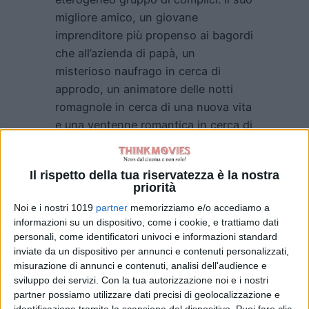
migliore amico, un giovane
imprenditore più propenso ai bagordi
che all’azienda di papà, un
misterioso naufrago in cerca di
approdo, un animatore delle notti
romagnole in cerca di una nuova vita
e una ventenne romantica in cerca di
lavoro.
E poi
Gabriella (
Matilda de Angelis
),
Il rispetto della tua riservatezza è la nostra
priorità
la donna appassionata che
Giorgio
trascina nella sua ambiziosa
Noi e i nostri 1019
partner
memorizziamo e/o accediamo a
informazioni su un dispositivo, come i cookie, e trattiamo dati
avventura e nella sua vita. L’
Isola
personali, come identificatori univoci e informazioni standard
delle Rose
attira ben presto
inviate da un dispositivo per annunci e contenuti personalizzati,
l’interesse della stampa e soprattutto
misurazione di annunci e contenuti, analisi dell'audience e
di frotte di ragazzi da mezzo mondo,
sviluppo dei servizi.
Con la tua autorizzazione noi e i nostri
partner possiamo utilizzare dati precisi di geolocalizzazione e
trasformandosi in mito, in caso
identificazione tramite la scansione del dispositivo. Puoi fare clic