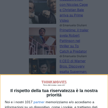
con Nicolas Cage
e Christian Bale
arriva su Prime
Video
di Emanuela Giuliani
Primetime: il trailer
svela Robert
Pattinson nel
thriller su To
Catch a Predator
di Emanuela Giuliani
Il CEO di Warner
Bros. Discovery
esalta Superman:
Man of
Tomorrow:
“Immagini
Il rispetto della tua riservatezza è la nostra
fantastiche”
priorità
di Emanuela Giuliani
Noi e i nostri 1017
partner
memorizziamo e/o accediamo a
Coyote vs Acme:
informazioni su un dispositivo, come i cookie, e trattiamo dati
il nuovo trailer e