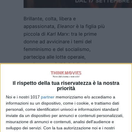
Brillante, colta, libera e
appassionata,
Eleanor
è la figlia più
piccola di
Karl Marx
: tra le prime
donne ad avvicinare i temi del
femminismo e del socialismo,
partecipa alle lotte operaie,
combatte per i diritti delle donne e
l’abolizione del lavoro minorile.
Quando, nel
1883,
incontra
Edward
Il rispetto della tua riservatezza è la nostra
Aveling
, la sua vita cambia per
priorità
sempre, travolta da un amore
Noi e i nostri 1017
partner
memorizziamo e/o accediamo a
appassionato ma dal destino tragico.
informazioni su un dispositivo, come i cookie, e trattiamo dati
personali, come identificatori univoci e informazioni standard
inviate da un dispositivo per annunci e contenuti personalizzati,
misurazione di annunci e contenuti, analisi dell'audience e
sviluppo dei servizi.
Con la tua autorizzazione noi e i nostri