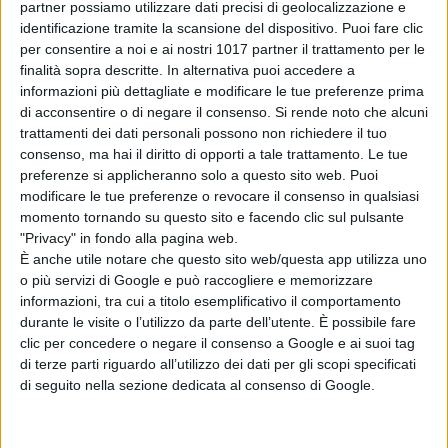
partner possiamo utilizzare dati precisi di geolocalizzazione e
identificazione tramite la scansione del dispositivo. Puoi fare clic
per consentire a noi e ai nostri 1017 partner il trattamento per le
finalità sopra descritte. In alternativa puoi accedere a
informazioni più dettagliate e modificare le tue preferenze prima
di acconsentire o di negare il consenso.
Si rende noto che alcuni
trattamenti dei dati personali possono non richiedere il tuo
consenso, ma hai il diritto di opporti a tale trattamento. Le tue
preferenze si applicheranno solo a questo sito web. Puoi
modificare le tue preferenze o revocare il consenso in qualsiasi
momento tornando su questo sito e facendo clic sul pulsante
"Privacy" in fondo alla pagina web.
Nel cast:
Romola Garai
, nel ruolo
È anche utile notare che questo sito web/questa app utilizza uno
della protagonista
,
Patrick Kennedy,
o più servizi di Google e può raccogliere e memorizzare
Felicity Montagu, Oliver Chris,
informazioni, tra cui a titolo esemplificativo il comportamento
durante le visite o l’utilizzo da parte dell’utente. È possibile fare
Emma Cunniffe, John Gordon
clic per concedere o negare il consenso a Google e ai suoi tag
Sinclair, Karina Fernandez, David
di terze parti riguardo all’utilizzo dei dati per gli scopi specificati
Kirk Traylor, Marco Quaglia, Barney
di seguito nella sezione dedicata al consenso di Google.
White, George Arrendell, Georgina
Sadler
e
Freddy Drabble
.