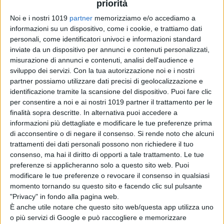
priorità
Noi e i nostri 1019
partner
memorizziamo e/o accediamo a
informazioni su un dispositivo, come i cookie, e trattiamo dati
personali, come identificatori univoci e informazioni standard
Pubblicato
Giugno 16, 2026
in
inviate da un dispositivo per annunci e contenuti personalizzati,
News cinema e film
misurazione di annunci e contenuti, analisi dell'audience e
sviluppo dei servizi.
Con la tua autorizzazione noi e i nostri
da
La Redazione
partner possiamo utilizzare dati precisi di geolocalizzazione e
identificazione tramite la scansione del dispositivo. Puoi fare clic
per consentire a noi e ai nostri 1019 partner il trattamento per le
Tag:
finalità sopra descritte. In alternativa puoi accedere a
informazioni più dettagliate e modificare le tue preferenze prima
Articoli recenti
di acconsentire o di negare il consenso.
Si rende noto che alcuni
trattamenti dei dati personali possono non richiedere il tuo
consenso, ma hai il diritto di opporti a tale trattamento. Le tue
One Night Only: il
preferenze si applicheranno solo a questo sito web. Puoi
regista
modificare le tue preferenze o revocare il consenso in qualsiasi
comprende i
momento tornando su questo sito e facendo clic sul pulsante
paragoni con The
"Privacy" in fondo alla pagina web.
Purge
È anche utile notare che questo sito web/questa app utilizza uno
di Emanuela Giuliani
o più servizi di Google e può raccogliere e memorizzare