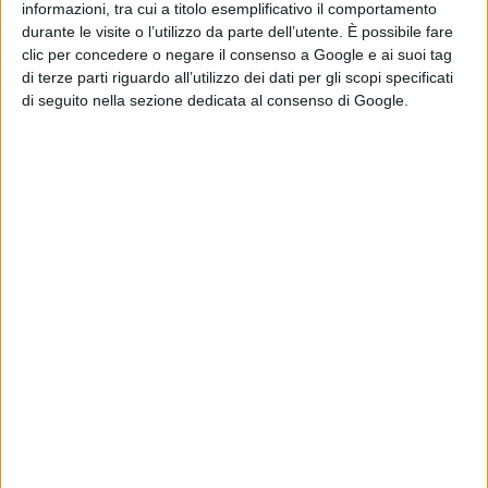
Spider-Man:
informazioni, tra cui a titolo esemplificativo il comportamento
Brand New Day,
durante le visite o l’utilizzo da parte dell’utente. È possibile fare
ecco come i ninja
clic per concedere o negare il consenso a Google e ai suoi tag
della Mano
di terze parti riguardo all’utilizzo dei dati per gli scopi specificati
richiamano la
di seguito nella sezione dedicata al consenso di Google.
Fenice di Jean
Grey
di Emanuela Giuliani
Wildwood – I
segreti del bosco:
il poster
dell’animazione
stop-motion
LAIKA
di La Redazione
Normal: il trailer e
il poster del
nuovo film di Ben
Wheatley
di La Redazione
Godzilla Minus