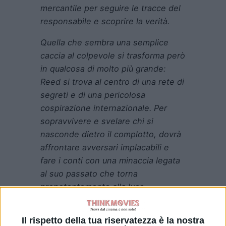
mercantile per seguire le tracce del
responsabile e scoprire la verità.
Quella che sembra una semplice
caccia al colpevole si trasforma però
in qualcosa di molto più grande:
Reed si trova al centro di una rete di
segreti e di una pericolosa
cospirazione internazionale. Per
sopravvivere e svelare chi si
nasconde dietro il complotto, dovrà
affrontare avversari implacabili e
fare i conti con una minaccia legata
al suo passato che torna
prepotentemente alla luce.
Il rispetto della tua riservatezza è la nostra