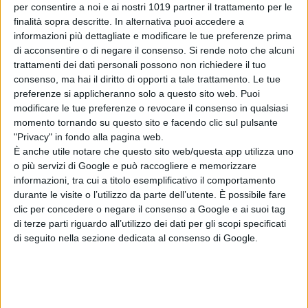
per consentire a noi e ai nostri 1019 partner il trattamento per le
armadietto della sauna dove lavora.
finalità sopra descritte. In alternativa puoi accedere a
Ignora però che dietro alla borsa si
informazioni più dettagliate e modificare le tue preferenze prima
nasconde un intreccio di storie di
di acconsentire o di negare il consenso.
Si rende noto che alcuni
trattamenti dei dati personali possono non richiedere il tuo
spietati malviventi: un doganiere
consenso, ma hai il diritto di opporti a tale trattamento. Le tue
indebitato, un feroce strozzino,
preferenze si applicheranno solo a questo sito web. Puoi
un’astuta truffatrice, una giovane
modificare le tue preferenze o revocare il consenso in qualsiasi
escort con un marito violento e un
momento tornando su questo sito e facendo clic sul pulsante
"Privacy" in fondo alla pagina web.
immigrato illegale si danno la caccia
È anche utile notare che questo sito web/questa app utilizza uno
nel tentativo di mettere le mani sul
o più servizi di Google e può raccogliere e memorizzare
denaro. Tra omicidi, tradimenti, colpi
informazioni, tra cui a titolo esemplificativo il comportamento
di fortuna e sfortuna i loro destini
durante le visite o l’utilizzo da parte dell’utente. È possibile fare
clic per concedere o negare il consenso a Google e ai suoi tag
beffardi s’incrociano, cacciandoli in
di terze parti riguardo all’utilizzo dei dati per gli scopi specificati
guai sempre più profondi, in un
di seguito nella sezione dedicata al consenso di Google.
disperato gioco senza esclusione di
colpi.
La Redazione