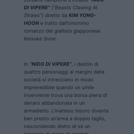
DI VIPERE”
(“
Beasts Clawing At
Straws”
) diretto da
KIM YONG-
HOON
e tratto dall’omonimo
romanzo del giallista giapponese
Keisuke Sone.
In
“NIDO DI VIPERE”
, i destini di
quattro personaggi ai margini della
società si intrecciano in modo
imprevedibile quando un umile
inserviente trova una borsa piena di
denaro abbandonata in un
armadietto. L’inatteso tesoro diventa
ben presto un’arma a doppio taglio,
nascondendo dietro di sé un
intreccio di storie di spietati