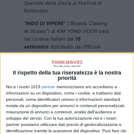
Speciale della Giuria al Festival di
Rotterdam.
“NIDO DI VIPERE”
(“
Beasts Clawing
At Straws”
) di
KIM YONG-HOON
sarà
nei cinema italiani dal
15
settembre
distribuito da
Officine
UBU
.
Il rispetto della tua riservatezza è la nostra
priorità
Noi e i nostri 1019
partner
memorizziamo e/o accediamo a
informazioni su un dispositivo, come i cookie, e trattiamo dati
personali, come identificatori univoci e informazioni standard
inviate da un dispositivo per annunci e contenuti personalizzati,
misurazione di annunci e contenuti, analisi dell'audience e
Un umile inserviente, costretto a
sviluppo dei servizi.
Con la tua autorizzazione noi e i nostri
prendersi cura della madre malata,
partner possiamo utilizzare dati precisi di geolocalizzazione e
identificazione tramite la scansione del dispositivo. Puoi fare clic
trova una borsa piena di soldi in un