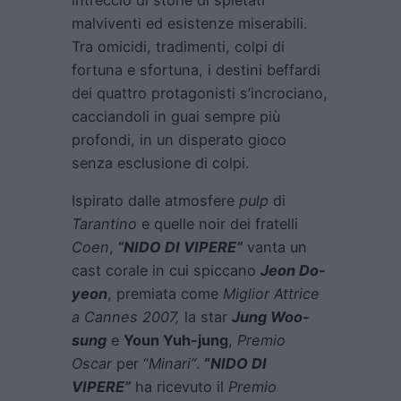
malviventi ed esistenze miserabili.
Tra omicidi, tradimenti, colpi di
fortuna e sfortuna, i destini beffardi
dei quattro protagonisti s’incrociano,
cacciandoli in guai sempre più
profondi, in un disperato gioco
senza esclusione di colpi.
Ispirato dalle atmosfere
pulp
di
Tarantino
e quelle noir dei fratelli
Coen
,
“NIDO DI VIPERE”
vanta un
cast corale in cui spiccano
Jeon Do-
yeon
, premiata come
Miglior Attrice
a Cannes 2007,
la star
Jung Woo-
sung
e
Youn Yuh-jung
,
Premio
Oscar
per “
Minari”
.
“
NIDO DI
VIPERE”
ha ricevuto il
Premio