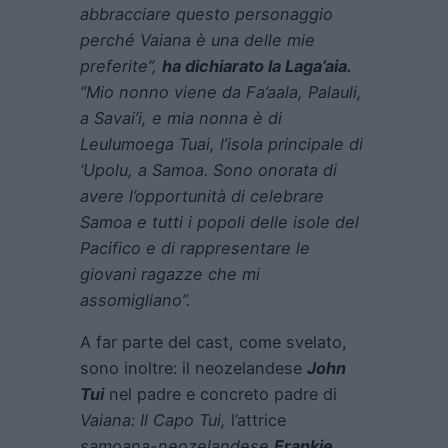
abbracciare questo personaggio
perché Vaiana è una delle mie
preferite”,
ha dichiarato la Laga’aia.
“Mio nonno viene da Fa’aala, Palauli,
a Savai’i, e mia nonna è di
Leulumoega Tuai, l’isola principale di
‘Upolu, a Samoa. Sono onorata di
avere l’opportunità di celebrare
Samoa e tutti i popoli delle isole del
Pacifico e di rappresentare le
giovani ragazze che mi
assomigliano”.
A far parte del cast, come svelato,
sono inoltre: il neozelandese
John
Tui
nel padre e concreto padre di
Vaiana: Il Capo Tui,
l’attrice
samoana-neozelandese
Frankie