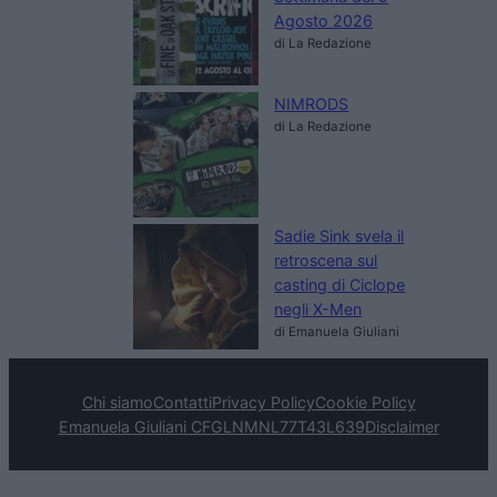
Agosto 2026
di La Redazione
NIMRODS
di La Redazione
Sadie Sink svela il
retroscena sul
casting di Ciclope
negli X-Men
di Emanuela Giuliani
Chi siamo
Contatti
Privacy Policy
Cookie Policy
Emanuela Giuliani CFGLNMNL77T43L639
Disclaimer