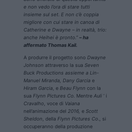
e non vedo l’ora di stare tutti
insieme sul set. E non c’è coppia
migliore con cui stare in canoa di
Catherine e Dwayne – in realtà, trio:
anche Heihei è pronto.”
– ha
affermato Thomas Kail.
A produrre il progetto sono
Dwayne
Johnson
attraverso la sua
Seven
Buck Productions
assieme a
Lin-
Manuel Miranda
,
Dany Garcia
e
Hiram Garcia
, e
Beau Flynn
con la
sua
Flynn Pictures Co.
Mentre
Auli
‘ i
Cravalho
, voce di
Vaiana
nell’animazione del
2016,
e
Scott
Sheldon
, della
Flynn Pictures Co
., si
occuperanno della produzione