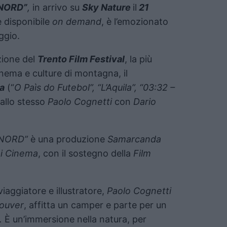
 NORD”
,
in arrivo su
Sky Nature
il
21
 disponibile
on demand
, è l’emozionato
ggio.
zione del
Trento Film Festival
, la più
nema e culture di montagna, il
a
(“
O Paìs do Futebol”, “L’Aquila”, “03:32 –
dallo stesso
Paolo Cognetti
con
Dario
 NORD”
è una produzione
Samarcanda
i Cinema
, con il sostegno della
Film
 viaggiatore e illustratore,
Paolo Cognetti
ouver
, affitta un camper e parte per un
.
È un’immersione nella natura, per