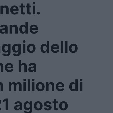
netti.
rande
aggio dello
he ha
 milione di
 21 agosto