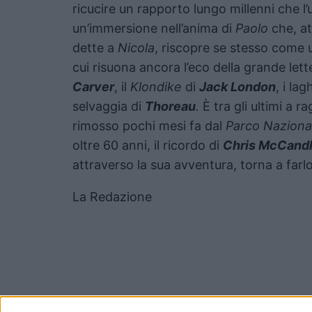
ricucire un rapporto lungo millenni che 
un’immersione nell’anima di
Paolo
che, at
dette a
Nicola
, riscopre se stesso come 
cui risuona ancora l’eco della grande let
Carver
, il
Klondike
di
Jack London
, i la
selvaggia di
Thoreau
.
È tra gli ultimi a r
rimosso pochi mesi fa dal
Parco Nazional
oltre 60 anni, il ricordo di
Chris McCand
attraverso la sua avventura, torna a farlo
La Redazione