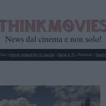
fice
Home video
Film in uscita
Serie e Tv
Festival
Teatr