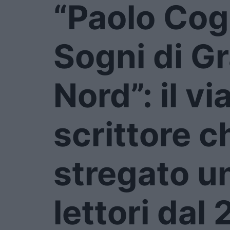
“Paolo Cog
Sogni di G
Nord”: il vi
scrittore c
stregato un
lettori dal