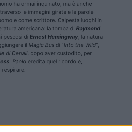
l’uomo ha ormai inquinato, ma è anche
traverso le immagini girate e le parole
uomo e come scrittore. Calpesta luoghi in
teratura americana: la tomba di
Raymond
ghi pescosi di
Ernest Hemingway
, la natura
aggiungere il
Magic Bus
di “
Into the Wild”
,
e di Denali
, dopo aver custodito, per
less
. Paolo
eredita quel ricordo e,
 respirare.