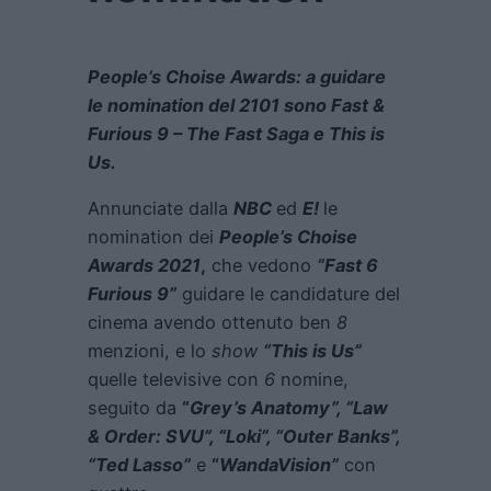
People’s Choise Awards: a guidare
le nomination del 2101 sono Fast &
Furious 9 – The Fast Saga e This is
Us.
Annunciate dalla
NBC
ed
E!
le
nomination dei
People’s Choise
Awards 2021
,
che vedono
“Fast 6
Furious 9”
guidare le candidature del
cinema avendo ottenuto ben
8
menzioni, e lo
show
“This is Us”
quelle televisive con
6
nomine,
seguito da
“
Grey’s Anatomy
”
,
“
Law
& Order: SVU
”
,
“
Loki
”
,
“
Outer Banks
”
,
“
Ted Lasso
”
e
“
WandaVision
”
con