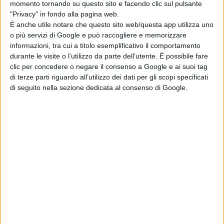
momento tornando su questo sito e facendo clic sul pulsante
THE FEMALE TV STAR OF 2021
"Privacy" in fondo alla pagina web.
È anche utile notare che questo sito web/questa app utilizza uno
Angela Bassett, 9-1-1
o più servizi di Google e può raccogliere e memorizzare
Elizabeth Olsen, WandaVision
informazioni, tra cui a titolo esemplificativo il comportamento
Ellen Pompeo, Grey’s Anatomy
durante le visite o l’utilizzo da parte dell’utente. È possibile fare
Kathryn Hahn, WandaVision
clic per concedere o negare il consenso a Google e ai suoi tag
di terze parti riguardo all’utilizzo dei dati per gli scopi specificati
Mandy Moore, This Is Us
di seguito nella sezione dedicata al consenso di Google.
Mariska Hargitay, Law & Order: SVU
Queen Latifah, The Equalizer
Yara Shahidi, grown-ish
THE DRAMA TV STAR OF 2021
Norman Reedus, The Walking Dead
Angela Bassett, 9-1-1
Chase Stokes, Outer Banks
Ellen Pompeo, Grey’s Anatomy
Mandy Moore, This Is Us