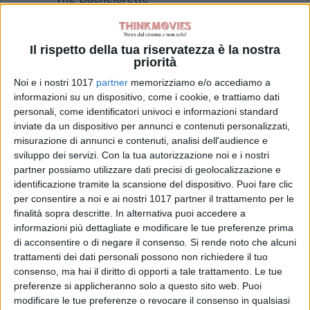
Dancing With the Stars
The Masked Singer
Il rispetto della tua riservatezza è la nostra
RuPaul’s Drag Race
priorità
The Voice
Noi e i nostri 1017
partner
memorizziamo e/o accediamo a
informazioni su un dispositivo, come i cookie, e trattiamo dati
THE MALE TV STAR OF 2021
personali, come identificatori univoci e informazioni standard
inviate da un dispositivo per annunci e contenuti personalizzati,
Anthony Mackie, The Falcon and the
misurazione di annunci e contenuti, analisi dell'audience e
Winter Soldier
sviluppo dei servizi.
Con la tua autorizzazione noi e i nostri
Chase Stokes, Outer Banks
partner possiamo utilizzare dati precisi di geolocalizzazione e
Dwayne Johnson, Young Rock
identificazione tramite la scansione del dispositivo. Puoi fare clic
per consentire a noi e ai nostri 1017 partner il trattamento per le
Jason Sudeikis, Ted Lasso
finalità sopra descritte. In alternativa puoi accedere a
Kenan Thompson, Saturday Night
informazioni più dettagliate e modificare le tue preferenze prima
Live
di acconsentire o di negare il consenso.
Si rende noto che alcuni
Norman Reedus, The Walking Dead
trattamenti dei dati personali possono non richiedere il tuo
consenso, ma hai il diritto di opporti a tale trattamento. Le tue
Sterling K. Brown, This Is Us
preferenze si applicheranno solo a questo sito web. Puoi
Tom Hiddleston, Loki
modificare le tue preferenze o revocare il consenso in qualsiasi