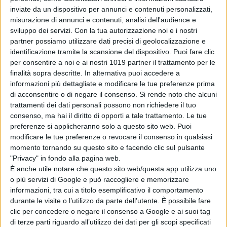
inviate da un dispositivo per annunci e contenuti personalizzati,
misurazione di annunci e contenuti, analisi dell'audience e
Alle testimonianze dei fotografi, alle
sviluppo dei servizi.
Con la tua autorizzazione noi e i nostri
immagini della
Regina
, ai
focus
sui
partner possiamo utilizzare dati precisi di geolocalizzazione e
identificazione tramite la scansione del dispositivo. Puoi fare clic
suoi più accurati, intensi, intimi
per consentire a noi e ai nostri 1019 partner il trattamento per le
ritratti emblemi della storia del
finalità sopra descritte. In alternativa puoi accedere a
Novecento
, alle voci genuine e
informazioni più dettagliate e modificare le tue preferenze prima
fresche dei sudditi inglesi, si
di acconsentire o di negare il consenso.
Si rende noto che alcuni
trattamenti dei dati personali possono non richiedere il tuo
alternano le conversazioni
consenso, ma hai il diritto di opporti a tale trattamento. Le tue
con
Emma Blau
(fotografa e
preferenze si applicheranno solo a questo sito web. Puoi
comproprietaria dell’
Agenzia
modificare le tue preferenze o revocare il consenso in qualsiasi
fotografica Camera
momento tornando su questo sito e facendo clic sul pulsante
Press
),
Pierpaolo Piccioli
(direttore
"Privacy" in fondo alla pagina web.
È anche utile notare che questo sito web/questa app utilizza uno
creativo di
Valentino
e uno degli
o più servizi di Google e può raccogliere e memorizzare
stilisti e direttori creativi più
informazioni, tra cui a titolo esemplificativo il comportamento
importanti al mondo),
Isabella
durante le visite o l’utilizzo da parte dell’utente. È possibile fare
Rossellini
(la donna che ha avuto il
clic per concedere o negare il consenso a Google e ai suoi tag
di terze parti riguardo all’utilizzo dei dati per gli scopi specificati
maggior numero di copertine nella