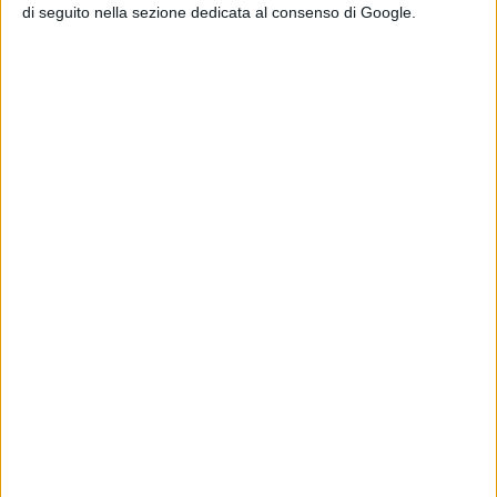
di seguito nella sezione dedicata al consenso di Google.
storia dell’editoria, tra le più
fotografate al mondo) e
Susan
Sarandon
(che ha incontrato
personalmente la Regina e che
regala agli spettatori una riflessione
più privata e intima sul ruolo, gli
obblighi e le complessità di un
regnante). A dare ulteriore corpo e
colore alla visione la
sontuosa
colonna sonora
originale
del pianista e
compositore
Remo Anzovino
, in
uscita su etichetta
Nexo Digital
e
distribuzione
Believe
in autunno.
Prodotto da
Nexo Digital
con
Rai
Cinema,
“Ritratto di Regina”
sarà