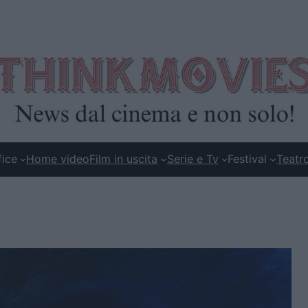
fice
Home video
Film in uscita
Serie e Tv
Festival
Teatr