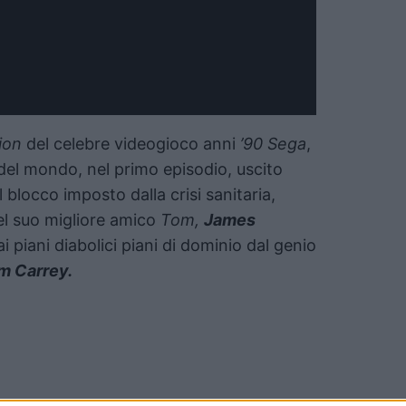
tion
del celebre videogioco anni
’90 Sega
,
del mondo, nel primo episodio, uscito
 blocco imposto dalla crisi sanitaria,
del suo migliore amico
Tom,
James
dai piani diabolici piani di dominio dal genio
m Carrey.