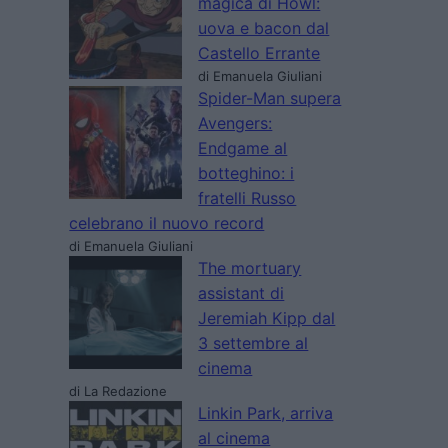
magica di Howl:
uova e bacon dal
Castello Errante
di Emanuela Giuliani
Spider-Man supera
Avengers:
Endgame al
botteghino: i
fratelli Russo
celebrano il nuovo record
di Emanuela Giuliani
The mortuary
assistant di
Jeremiah Kipp dal
3 settembre al
cinema
di La Redazione
Linkin Park, arriva
al cinema