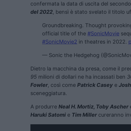
confermata la data di uscita del secondo
del 2022
, bensì è stato svelato il titolo u
Groundbreaking. Thought provoking
official title of the
#SonicMovie
sequ
#SonicMovie2
in theatres in 2022.
p
— Sonic the Hedgehog (@SonicMo
Dietro la macchina da presa, come il pr
95
milioni di dollari ne ha incassati ben
3
Fowler
, così come
Patrick Casey
e
Josh
sceneggiatura.
A produrre
Neal H. Mortiz, Toby Ascher
Haruki Satomi
e
Tim Miller
cureranno inv