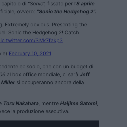
 capitolo di
“Sonic”,
fissato per l’
8 aprile
fficiale, ovvero:
“Sonic the Hedgehog 2”.
. Extremely obvious. Presenting the
el: Sonic the Hedgehog 2! Catch
ic.twitter.com/SlVk7fakp3
vie)
February 10, 2021
ecedente episodio, che con un budget di
06
al box office mondiale, ci sarà
Jeff
 Miller
si occuperanno ancora della
e
Toru Nakahara
, mentre
Haijime Satomi,
ece la produzione esecutiva.