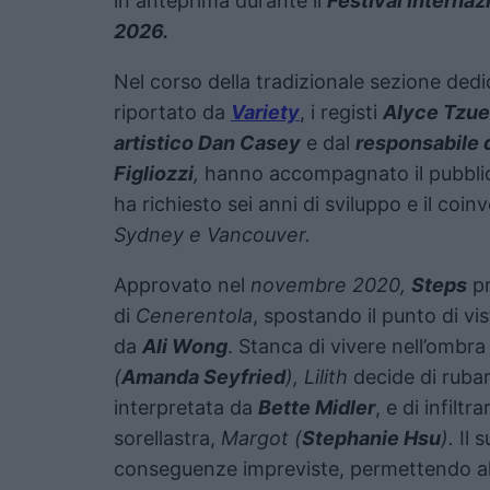
in anteprima durante il
Festival Internaz
2026.
Nel corso della tradizionale sezione dedi
riportato da
Variety
, i registi
Alyce Tzue
artistico Dan Casey
e dal
responsabile 
Figliozzi
,
hanno accompagnato il pubblico
ha richiesto sei anni di sviluppo e il coin
Sydney e Vancouver.
Approvato nel
novembre 2020,
Steps
pr
di
Cenerentola
, spostando il punto di vi
da
Ali Wong
. Stanca di vivere nell’ombra 
(
Amanda Seyfried
), Lilith
decide di rubar
interpretata da
Bette Midler
, e di infiltra
sorellastra,
Margot (
Stephanie Hsu
).
Il 
conseguenze impreviste, permettendo al