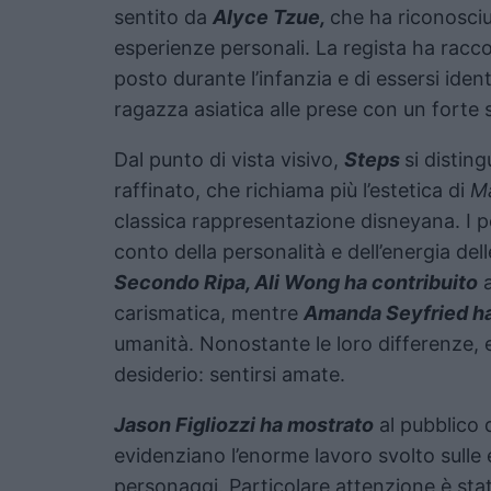
sentito da
Alyce Tzue,
che ha riconosciu
esperienze personali. La regista ha racco
posto durante l’infanzia e di essersi iden
ragazza asiatica alle prese con un forte 
Dal punto di vista visivo,
Steps
si distin
raffinato, che richiama più l’estetica di
Ma
classica rappresentazione disneyana. I 
conto della personalità e dell’energia dell
Secondo Ripa, Ali Wong
ha contribuito
a
carismatica, mentre
Amanda Seyfried ha
umanità. Nonostante le loro differenze,
desiderio: sentirsi amate.
Jason Figliozzi ha mostrato
al pubblico 
evidenziano l’enorme lavoro svolto sulle e
personaggi. Particolare attenzione è sta