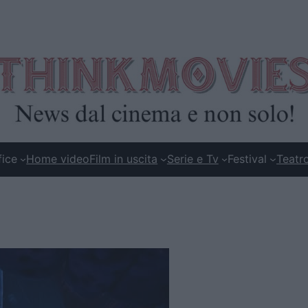
fice
Home video
Film in uscita
Serie e Tv
Festival
Teatr