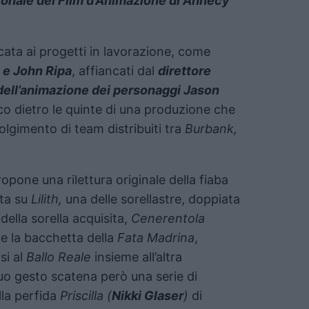
ionale del Film d’Animazione di Annecy
cata ai progetti in lavorazione, come
 e John Ripa
, affiancati dal
direttore
dell’animazione dei personaggi Jason
 dietro le quinte di una produzione che
volgimento di team distribuiti tra
Burbank,
opone una rilettura originale della fiaba
sta su
Lilith,
una delle sorellastre, doppiata
della sorella acquisita,
Cenerentola
e la bacchetta della
Fata Madrina
,
rsi al
Ballo Reale
insieme all’altra
suo gesto scatena però una serie di
la perfida
Priscilla (
Nikki Glaser
)
di