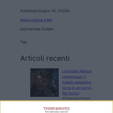
Pubblicato
Giugno 30, 2026
in
News cinema e film
da
Emanuela Giuliani
Tag:
Articoli recenti
Lionsgate rilancia
Leprechaun: il
folletto assassino
torna in un nuovo
film horror
di Emanuela Giuliani
Meadow Walker e
la Toyota Supra