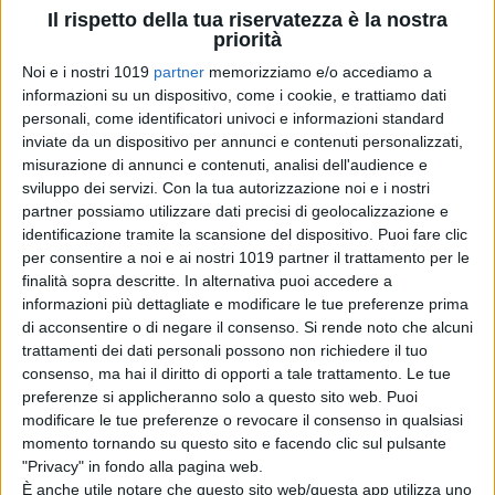
di Paul Walker:
Il rispetto della tua riservatezza è la nostra
“Non l’ho
priorità
venduta”
Noi e i nostri 1019
partner
memorizziamo e/o accediamo a
di Emanuela Giuliani
informazioni su un dispositivo, come i cookie, e trattiamo dati
Wonka 2, nessun
personali, come identificatori univoci e informazioni standard
rinvio: la Warner
inviate da un dispositivo per annunci e contenuti personalizzati,
Bros. fa chiarezza
misurazione di annunci e contenuti, analisi dell'audience e
sul sequel con
sviluppo dei servizi.
Con la tua autorizzazione noi e i nostri
Timothée
partner possiamo utilizzare dati precisi di geolocalizzazione e
Chalamet
identificazione tramite la scansione del dispositivo. Puoi fare clic
di Emanuela Giuliani
per consentire a noi e ai nostri 1019 partner il trattamento per le
Venezia 83: a
finalità sopra descritte. In alternativa puoi accedere a
Luca Guadagnino
informazioni più dettagliate e modificare le tue preferenze prima
il Cartier Glory to
di acconsentire o di negare il consenso.
Si rende noto che alcuni
the Filmmaker
trattamenti dei dati personali possono non richiedere il tuo
2026
consenso, ma hai il diritto di opporti a tale trattamento. Le tue
di La Redazione
preferenze si applicheranno solo a questo sito web. Puoi
Oceania, Dwayne
modificare le tue preferenze o revocare il consenso in qualsiasi
Johnson risponde
momento tornando su questo sito e facendo clic sul pulsante
alle recensioni
"Privacy" in fondo alla pagina web.
negative
È anche utile notare che questo sito web/questa app utilizza uno