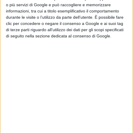
di Emanuela Giuliani
o più servizi di Google e può raccogliere e memorizzare
informazioni, tra cui a titolo esemplificativo il comportamento
durante le visite o l’utilizzo da parte dell’utente. È possibile fare
Chi siamo
Contatti
Privacy Policy
Cookie Policy
clic per concedere o negare il consenso a Google e ai suoi tag
Emanuela Giuliani CFGLNMNL77T43L639
Disclaimer
di terze parti riguardo all’utilizzo dei dati per gli scopi specificati
di seguito nella sezione dedicata al consenso di Google.