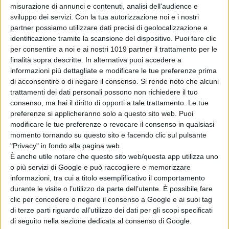
misurazione di annunci e contenuti, analisi dell'audience e
hotel inquietante e misterioso,
sviluppo dei servizi.
Con la tua autorizzazione noi e i nostri
qualcosa è cambiato: ho capito che i
partner possiamo utilizzare dati precisi di geolocalizzazione e
fantasmi possono intrecciarsi alle
identificazione tramite la scansione del dispositivo. Puoi fare clic
per consentire a noi e ai nostri 1019 partner il trattamento per le
nostre emozioni più profonde e
finalità sopra descritte. In alternativa puoi accedere a
intime.
”
informazioni più dettagliate e modificare le tue preferenze prima
di acconsentire o di negare il consenso.
Si rende noto che alcuni
La Redazione
trattamenti dei dati personali possono non richiedere il tuo
consenso, ma hai il diritto di opporti a tale trattamento. Le tue
preferenze si applicheranno solo a questo sito web. Puoi
modificare le tue preferenze o revocare il consenso in qualsiasi
momento tornando su questo sito e facendo clic sul pulsante
"Privacy" in fondo alla pagina web.
È anche utile notare che questo sito web/questa app utilizza uno
o più servizi di Google e può raccogliere e memorizzare
Pubblicato
Novembre 4, 2022
in
informazioni, tra cui a titolo esemplificativo il comportamento
News cinema e film
durante le visite o l’utilizzo da parte dell’utente. È possibile fare
clic per concedere o negare il consenso a Google e ai suoi tag
da
La Redazione
di terze parti riguardo all’utilizzo dei dati per gli scopi specificati
di seguito nella sezione dedicata al consenso di Google.