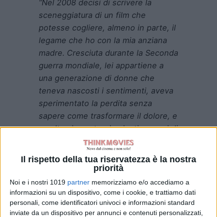
“Nel 2008 decisi di scrivere la
sceneggiatura di un film che
potesse cogliere, almeno in parte, il
legame che ho con la mia anziana
madre. Cresciuta durante la Seconda
guerra mondiale, lei appartiene a
una generazione di donne che
teneva nascosti i sentimenti, aveva
sperimentato la perdita senza
sapere come trasformare il dolore, e
a volte viveva tra rimpianti e sensi di
colpa”
– aveva dichiarato la regista –
“Alla fine ho scoperto che il mio
Il rispetto della tua riservatezza è la nostra
personale senso di colpa,
priorità
naturalmente legato a quello di mia
Noi e i nostri 1019
partner
memorizziamo e/o accediamo a
madre, mi impediva di creare una
informazioni su un dispositivo, come i cookie, e trattiamo dati
personali, come identificatori univoci e informazioni standard
storia simile. Quando però, due anni
inviate da un dispositivo per annunci e contenuti personalizzati,
fa, ho deciso di ambientarla in un