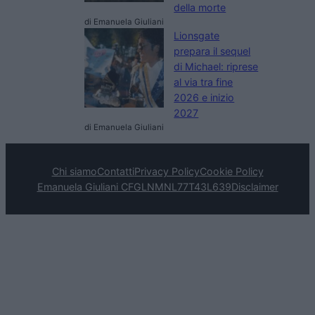
della morte
di Emanuela Giuliani
Lionsgate
prepara il sequel
di Michael: riprese
al via tra fine
2026 e inizio
2027
di Emanuela Giuliani
Chi siamo
Contatti
Privacy Policy
Cookie Policy
Emanuela Giuliani CFGLNMNL77T43L639
Disclaimer