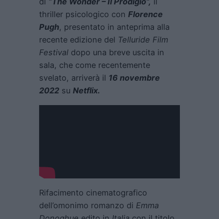
di
“The Wonder – Il Prodigio”,
il
thriller psicologico con
Florence
Pugh
, presentato in anteprima alla
recente edizione del
Telluride Film
Festival
dopo una breve uscita in
sala, che come recentemente
svelato, arriverà il
16 novembre
2022
su
Netflix
.
Rifacimento cinematografico
dell’omonimo romanzo di
Emma
Donoghue
edito in
Italia
con il titolo