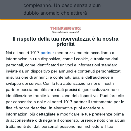
compleanno. Un caso senza alcun
dubbio anomalo che attirerà
l’attenzione di migliaia fedeli
provenienti da tutto il mondo curiosi
di vedere
Anna
nutrirsi della sola
Il rispetto della tua riservatezza è la nostra
grazia del cielo, come da lei
priorità
sostenuto.
Noi e i nostri 1017
partner
memorizziamo e/o accediamo a
informazioni su un dispositivo, come i cookie, e trattiamo dati
Prodotto da
Tessa Ross
e
Juliette
personali, come identificatori univoci e informazioni standard
Howell
per conto della
House
inviate da un dispositivo per annunci e contenuti personalizzati,
misurazione di annunci e contenuti, analisi dell'audience e
Production
, ed
Ed Guiney
e
Andrew
sviluppo dei servizi.
Con la tua autorizzazione noi e i nostri
Lowe
della
Element Pictures,
con
partner possiamo utilizzare dati precisi di geolocalizzazione e
l’autrice
Donoghue, Len Blavatnik
e
identificazione tramite la scansione del dispositivo. Puoi fare clic
Danny Cohen
alla produzione
per consentire a noi e ai nostri 1017 partner il trattamento per le
finalità sopra descritte. In alternativa puoi accedere a
esecutiva, e
Ari Wegner
, “Lady
informazioni più dettagliate e modificare le tue preferenze prima
Mcbeth”,
direttore della fotografia, in
di acconsentire o di negare il consenso.
Si rende noto che alcuni
“The Wonder”,
ad affiancare la
Pugh
trattamenti dei dati personali possono non richiedere il tuo