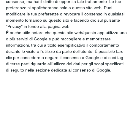
sono:
Tom Burke, Niamh Algar,
consenso, ma hai il diritto di opporti a tale trattamento. Le tue
preferenze si applicheranno solo a questo sito web. Puoi
Elaine Cassidy, Kíla Lord Cassidy,
modificare le tue preferenze o revocare il consenso in qualsiasi
Toby Jones, Ciarán Hinds, Dermot
momento tornando su questo sito e facendo clic sul pulsante
Crowley, Brían F. O’Byrne
e
David
"Privacy" in fondo alla pagina web.
Wilmot
.
È anche utile notare che questo sito web/questa app utilizza uno
o più servizi di Google e può raccogliere e memorizzare
© Riproduzione Riservata
informazioni, tra cui a titolo esemplificativo il comportamento
durante le visite o l’utilizzo da parte dell’utente. È possibile fare
clic per concedere o negare il consenso a Google e ai suoi tag
di terze parti riguardo all’utilizzo dei dati per gli scopi specificati
di seguito nella sezione dedicata al consenso di Google.
Pubblicato
Ottobre 8, 2022
in
News cinema e film
da
Emanuela Giuliani
Tag: