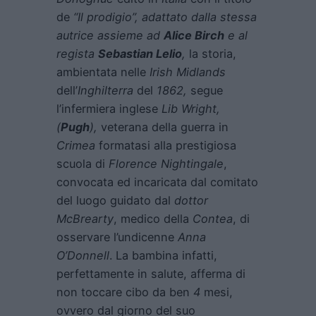
de
“Il prodigio”, adattato dalla stessa
autrice assieme ad
Alice Birch
e al
regista
Sebastian Lelio
,
la storia,
ambientata nelle
Irish Midlands
dell’
Inghilterra
del
1862,
segue
l’infermiera inglese
Lib Wright,
(
Pugh
),
veterana della guerra in
Crimea
formatasi alla prestigiosa
scuola di
Florence Nightingale
,
convocata ed incaricata dal comitato
del luogo guidato dal
dottor
McBrearty
, medico della
Contea
, di
osservare l’undicenne
Anna
O’Donnell
. La bambina infatti,
perfettamente in salute, afferma di
non toccare cibo da ben
4
mesi,
ovvero dal giorno del suo