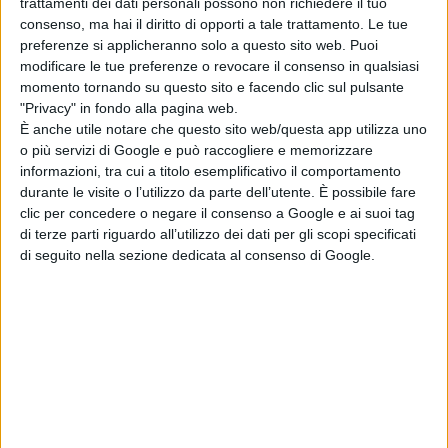
trattamenti dei dati personali possono non richiedere il tuo
erede dei Malatesta, e Marilena,
consenso, ma hai il diritto di opporti a tale trattamento. Le tue
bellissima moglie del boss dei
preferenze si applicheranno solo a questo sito web. Puoi
Camporeale. Una passione fatale
modificare le tue preferenze o revocare il consenso in qualsiasi
che riporta i clan in guerra. Ma
momento tornando su questo sito e facendo clic sul pulsante
"Privacy" in fondo alla pagina web.
Marilena, esiliata dai Camporeale e
È anche utile notare che questo sito web/questa app utilizza uno
prigioniera dei Malatesta, contesa e
o più servizi di Google e può raccogliere e memorizzare
oltraggiata, si opporrà con forza di
informazioni, tra cui a titolo esemplificativo il comportamento
madre a un destino già scritto.
durante le visite o l’utilizzo da parte dell’utente. È possibile fare
clic per concedere o negare il consenso a Google e ai suoi tag
di terze parti riguardo all’utilizzo dei dati per gli scopi specificati
di seguito nella sezione dedicata al consenso di Google.
Pubblicato
Agosto 24, 2022
in
News cinema e film
da
La Redazione