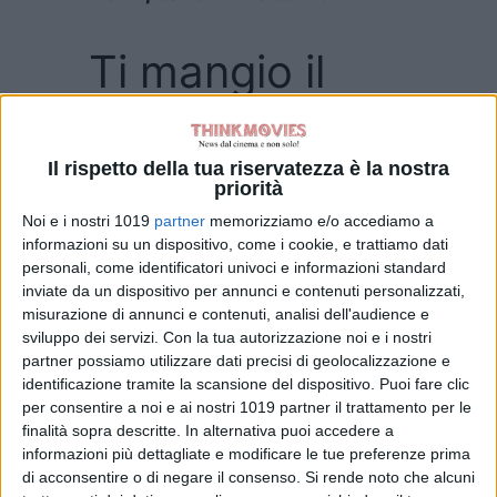
Ti mangio il
cuore, sinossi
Il rispetto della tua riservatezza è la nostra
priorità
Puglia. Arso dal sole e dall’odio, il
Noi e i nostri 1019
partner
memorizziamo e/o accediamo a
promontorio del Gargano è conteso
informazioni su un dispositivo, come i cookie, e trattiamo dati
da criminali che sembrano venire da
personali, come identificatori univoci e informazioni standard
un tempo remoto governato dalla
inviate da un dispositivo per annunci e contenuti personalizzati,
misurazione di annunci e contenuti, analisi dell'audience e
legge del più forte. Una terra arcaica
sviluppo dei servizi.
Con la tua autorizzazione noi e i nostri
da far west, in cui il sangue si lava
partner possiamo utilizzare dati precisi di geolocalizzazione e
col sangue.
identificazione tramite la scansione del dispositivo. Puoi fare clic
per consentire a noi e ai nostri 1019 partner il trattamento per le
A riaccendere un’antica faida tra
finalità sopra descritte. In alternativa puoi accedere a
due famiglie rivali è un amore
informazioni più dettagliate e modificare le tue preferenze prima
di acconsentire o di negare il consenso.
Si rende noto che alcuni
proibito: quello tra Andrea, riluttante