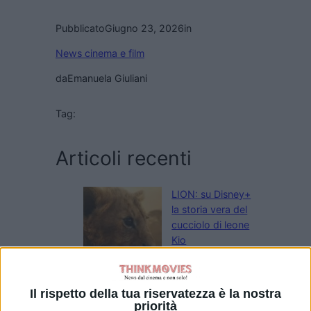
Pubblicato
Giugno 23, 2026
in
News cinema e film
da
Emanuela Giuliani
Tag:
Articoli recenti
LION: su Disney+
la storia vera del
cucciolo di leone
Kio
di La Redazione
War – Il Divorzio
del Secolo: il
Il rispetto della tua riservatezza è la nostra
priorità
teaser trailer della