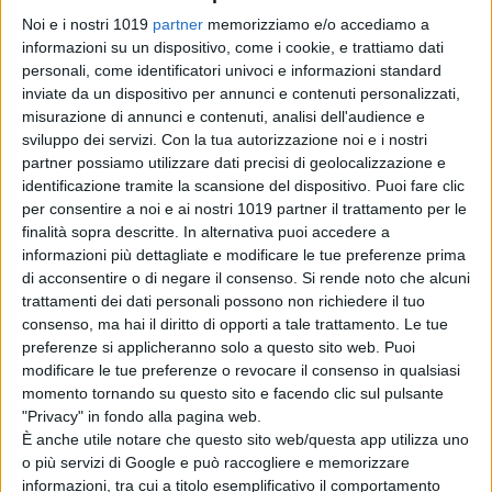
serie novembre
Noi e i nostri 1019
partner
memorizziamo e/o accediamo a
su Sky e NOW
informazioni su un dispositivo, come i cookie, e trattiamo dati
di La Redazione
personali, come identificatori univoci e informazioni standard
Rakuten TV: le
inviate da un dispositivo per annunci e contenuti personalizzati,
novità di agosto
misurazione di annunci e contenuti, analisi dell'audience e
di La Redazione
sviluppo dei servizi.
Con la tua autorizzazione noi e i nostri
partner possiamo utilizzare dati precisi di geolocalizzazione e
identificazione tramite la scansione del dispositivo. Puoi fare clic
per consentire a noi e ai nostri 1019 partner il trattamento per le
Sam Neill apparirà
finalità sopra descritte. In alternativa puoi accedere a
in The Legend of
informazioni più dettagliate e modificare le tue preferenze prima
Zelda: l’attore
di acconsentire o di negare il consenso.
Si rende noto che alcuni
aveva completato
trattamenti dei dati personali possono non richiedere il tuo
le riprese prima
consenso, ma hai il diritto di opporti a tale trattamento. Le tue
della morte
preferenze si applicheranno solo a questo sito web. Puoi
di Emanuela Giuliani
modificare le tue preferenze o revocare il consenso in qualsiasi
Lionsgate
momento tornando su questo sito e facendo clic sul pulsante
prepara il sequel
"Privacy" in fondo alla pagina web.
di Michael: riprese
È anche utile notare che questo sito web/questa app utilizza uno
al via tra fine
o più servizi di Google e può raccogliere e memorizzare
2026 e inizio
informazioni, tra cui a titolo esemplificativo il comportamento