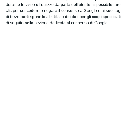
2027
durante le visite o l’utilizzo da parte dell’utente. È possibile fare
di Emanuela Giuliani
clic per concedere o negare il consenso a Google e ai suoi tag
di terze parti riguardo all’utilizzo dei dati per gli scopi specificati
di seguito nella sezione dedicata al consenso di Google.
Chi siamo
Contatti
Privacy Policy
Cookie Policy
Emanuela Giuliani CFGLNMNL77T43L639
Disclaimer