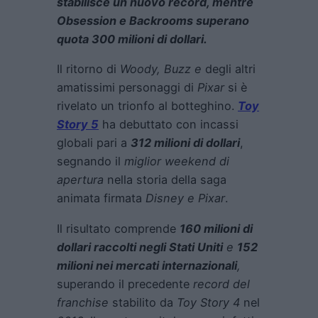
stab
ilisce un nuovo record, mentre
Obsession e Backrooms
superano
quota 300 milioni di dollari
.
Il ritorno di
Woody, Buzz e
degli altri
amatissimi personaggi di
Pixar
si è
rivelato un trionfo al botteghino.
Toy
Story 5
ha debuttato con incassi
globali pari a
312 milioni di dollari
,
segnando il
miglior weekend di
apertura
nella storia della saga
animata firmata
Disney e Pixar
.
Il risultato comprende
160 milioni di
dollari raccolti negli Stati Uniti
e
152
milioni nei mercati internazionali
,
superando il precedente
record del
franchise
stabilito da
Toy Story 4
nel