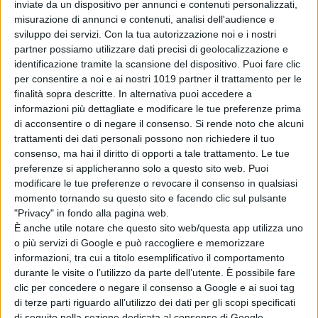
era reale”
inviate da un dispositivo per annunci e contenuti personalizzati,
di Emanuela Giuliani
misurazione di annunci e contenuti, analisi dell'audience e
Box Office Italia
sviluppo dei servizi.
Con la tua autorizzazione noi e i nostri
Weekend dal 6 al
partner possiamo utilizzare dati precisi di geolocalizzazione e
9 Agosto 2026:
identificazione tramite la scansione del dispositivo. Puoi fare clic
Spider-Man:
per consentire a noi e ai nostri 1019 partner il trattamento per le
Brand New Day
finalità sopra descritte. In alternativa puoi accedere a
informazioni più dettagliate e modificare le tue preferenze prima
ancora in testa
di acconsentire o di negare il consenso.
Si rende noto che alcuni
di La Redazione
L’Odissea supera
trattamenti dei dati personali possono non richiedere il tuo
il miliardo e
consenso, ma hai il diritto di opporti a tale trattamento. Le tue
preferenze si applicheranno solo a questo sito web. Puoi
diventa il più
modificare le tue preferenze o revocare il consenso in qualsiasi
grande successo
momento tornando su questo sito e facendo clic sul pulsante
di Nolan
"Privacy" in fondo alla pagina web.
di Emanuela Giuliani
È anche utile notare che questo sito web/questa app utilizza uno
Spider-Man:
o più servizi di Google e può raccogliere e memorizzare
Brand New Day è
informazioni, tra cui a titolo esemplificativo il comportamento
inarrestabile: 1,67
durante le visite o l’utilizzo da parte dell’utente. È possibile fare
miliardi in soli 12
clic per concedere o negare il consenso a Google e ai suoi tag
giorni
di terze parti riguardo all’utilizzo dei dati per gli scopi specificati
di Emanuela Giuliani
di seguito nella sezione dedicata al consenso di Google.