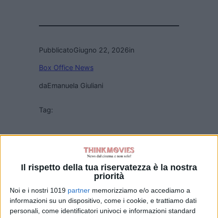
Pubblicato
Giugno 22, 2026
in
Box Office News
da
Emanuela Giuliani
Tag:
Articoli recenti
House of Dragon
Il rispetto della tua riservatezza è la nostra
priorità
3: James Norton
sulla morte di
Noi e i nostri 1019
partner
memorizziamo e/o accediamo a
Ormund: “Il suo
informazioni su un dispositivo, come i cookie, e trattiamo dati
amore per Daeron
personali, come identificatori univoci e informazioni standard