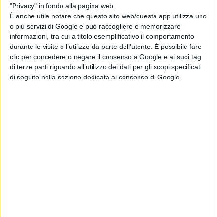
"Privacy" in fondo alla pagina web.
La vasta
library
dello
Studio
, una
È anche utile notare che questo sito web/questa app utilizza uno
delle più prestigiose e preziose al
o più servizi di Google e può raccogliere e memorizzare
mondo, comprende oltre
145.000
informazioni, tra cui a titolo esemplificativo il comportamento
durante le visite o l’utilizzo da parte dell’utente. È possibile fare
ore di programmazione
, di
clic per concedere o negare il consenso a Google e ai suoi tag
cui
12.500 lungometraggi
e
2.400
di terze parti riguardo all’utilizzo dei dati per gli scopi specificati
programmi televisivi
composti da
di seguito nella sezione dedicata al consenso di Google.
più di
150.000 episodi singoli
. La
Warner Bros
. detiene anche un
portfolio di
franchise
tra i più
diversificati e amati al mondo,
come
Looney Tunes, Harry Potter,
DC,
Friends
,
Hanna-Barbera
solo
per citarne alcuni.
La Redazione