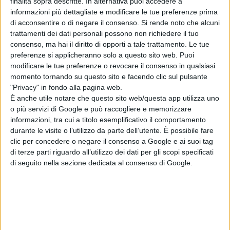
finalità sopra descritte. In alternativa puoi accedere a
Jurassic World
informazioni più dettagliate e modificare le tue preferenze prima
Rebirth perde il
di acconsentire o di negare il consenso.
Si rende noto che alcuni
regista Gareth
trattamenti dei dati personali possono non richiedere il tuo
Edwards
consenso, ma hai il diritto di opporti a tale trattamento. Le tue
preferenze si applicheranno solo a questo sito web. Puoi
di Emanuela Giuliani
L’Estranea di
modificare le tue preferenze o revocare il consenso in qualsiasi
Paolo Strippoli
momento tornando su questo sito e facendo clic sul pulsante
sarà in concorso
"Privacy" in fondo alla pagina web.
È anche utile notare che questo sito web/questa app utilizza uno
al Toronto Film
o più servizi di Google e può raccogliere e memorizzare
Festival
informazioni, tra cui a titolo esemplificativo il comportamento
di La Redazione
durante le visite o l’utilizzo da parte dell’utente. È possibile fare
clic per concedere o negare il consenso a Google e ai suoi tag
di terze parti riguardo all’utilizzo dei dati per gli scopi specificati
Chi siamo
Contatti
Privacy Policy
Cookie Policy
di seguito nella sezione dedicata al consenso di Google.
Emanuela Giuliani CFGLNMNL77T43L639
Disclaimer