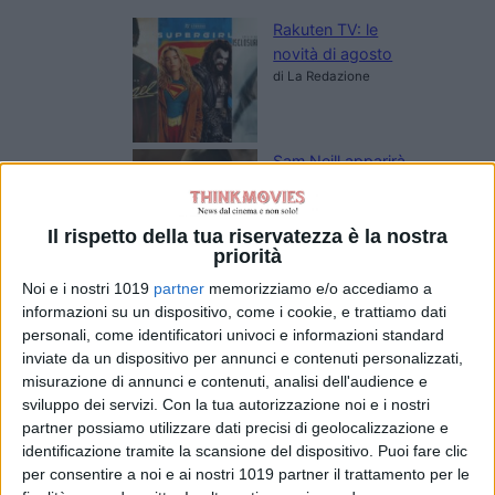
Rakuten TV: le
novità di agosto
di La Redazione
Sam Neill apparirà
in The Legend of
Zelda: l’attore
aveva completato
Il rispetto della tua riservatezza è la nostra
priorità
le riprese prima
della morte
Noi e i nostri 1019
partner
memorizziamo e/o accediamo a
di Emanuela Giuliani
informazioni su un dispositivo, come i cookie, e trattiamo dati
Lionsgate
personali, come identificatori univoci e informazioni standard
prepara il sequel
inviate da un dispositivo per annunci e contenuti personalizzati,
di Michael: riprese
misurazione di annunci e contenuti, analisi dell'audience e
al via tra fine
sviluppo dei servizi.
Con la tua autorizzazione noi e i nostri
2026 e inizio
partner possiamo utilizzare dati precisi di geolocalizzazione e
2027
identificazione tramite la scansione del dispositivo. Puoi fare clic
di Emanuela Giuliani
per consentire a noi e ai nostri 1019 partner il trattamento per le
Il sequel di