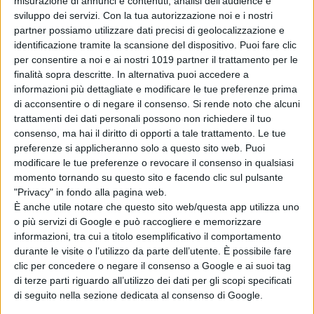
misurazione di annunci e contenuti, analisi dell'audience e
Jaffa & Amanda Silver
, e il soggetto
sviluppo dei servizi.
Con la tua autorizzazione noi e i nostri
è di
James Cameron & Rick Jaffa &
partner possiamo utilizzare dati precisi di geolocalizzazione e
Amanda Silver & Josh Friedman &
identificazione tramite la scansione del dispositivo. Puoi fare clic
Shane Salerno. David Valdes
e
per consentire a noi e ai nostri 1019 partner il trattamento per le
Richard Baneham
sono i produttori
finalità sopra descritte. In alternativa puoi accedere a
informazioni più dettagliate e modificare le tue preferenze prima
esecutivi.
di acconsentire o di negare il consenso.
Si rende noto che alcuni
trattamenti dei dati personali possono non richiedere il tuo
consenso, ma hai il diritto di opporti a tale trattamento. Le tue
preferenze si applicheranno solo a questo sito web. Puoi
modificare le tue preferenze o revocare il consenso in qualsiasi
momento tornando su questo sito e facendo clic sul pulsante
"Privacy" in fondo alla pagina web.
Pubblicato
Dicembre 9, 2022
in
È anche utile notare che questo sito web/questa app utilizza uno
o più servizi di Google e può raccogliere e memorizzare
News cinema e film
informazioni, tra cui a titolo esemplificativo il comportamento
durante le visite o l’utilizzo da parte dell’utente. È possibile fare
da
Emanuela Giuliani
clic per concedere o negare il consenso a Google e ai suoi tag
di terze parti riguardo all’utilizzo dei dati per gli scopi specificati
Tag:
di seguito nella sezione dedicata al consenso di Google.