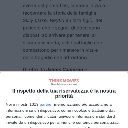
eventi del primo film, la storia
inizia a
raccontare la storia della famiglia
Sully (Jake, Neytiri e i loro figli),
del
pericolo che li segue, di dove sono
disposti ad arrivare per tenersi al
sicuro a vicenda, delle battaglie che
combattono per rimanere in vita e
delle tragedie che affrontano.
Diretto da
James Cameron
e
prodotto da
Cameron
e
Jon Landau
,
la produzione
Lightstorm
Il rispetto della tua riservatezza è la nostra
Entertainment
è interpretata da
Sam
priorità
Worthington,
Zoe Saldaña,
Noi e i nostri 1019
partner
memorizziamo e/o accediamo a
Sigourney Weaver, Stephen Lang
e
informazioni su un dispositivo, come i cookie, e trattiamo dati
Kate Winslet
. La sceneggiatura è
personali, come identificatori univoci e informazioni standard
scritta da
James Cameron & Rick
inviate da un dispositivo per annunci e contenuti personalizzati,