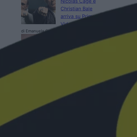
Nicolas Cage e
Christian Bale
arriva su Prime
Video
di Emanuela Giuliani
Primetime: il trailer
svela Robert
Pattinson nel
thriller su To Catch
a Predator
di Emanuela Giuliani
Il CEO di Warner
Bros. Discovery
esalta Superman:
Man of Tomorrow:
“Immagini
fantastiche”
di Emanuela Giuliani
Coyote vs Acme: il