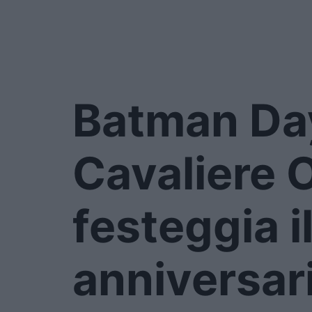
Batman Day
Cavaliere 
festeggia i
anniversar