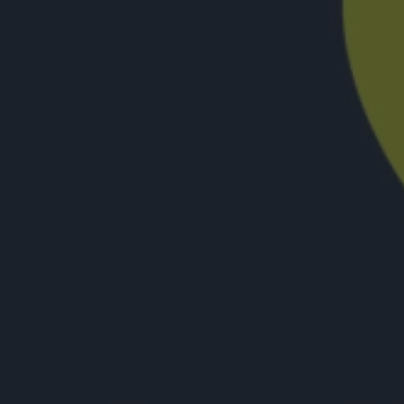
nuovo trailer e
poster del film al
cinema a
settembre
di La Redazione
Hokum, debutto
da brividi al box
office: l’horror con
Adam Scott
conquista l’Italia
di La Redazione