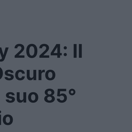
 2024: Il
Oscuro
l suo 85°
io