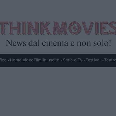
fice
Home video
Film in uscita
Serie e Tv
Festival
Teatr