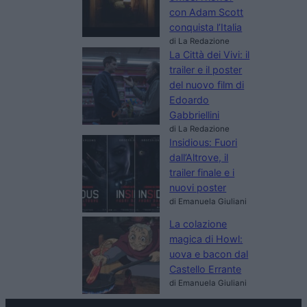
con Adam Scott
conquista l’Italia
di La Redazione
La Città dei Vivi: il
trailer e il poster
del nuovo film di
Edoardo
Gabbriellini
di La Redazione
Insidious: Fuori
dall’Altrove, il
trailer finale e i
nuovi poster
di Emanuela Giuliani
La colazione
magica di Howl:
uova e bacon dal
Castello Errante
di Emanuela Giuliani