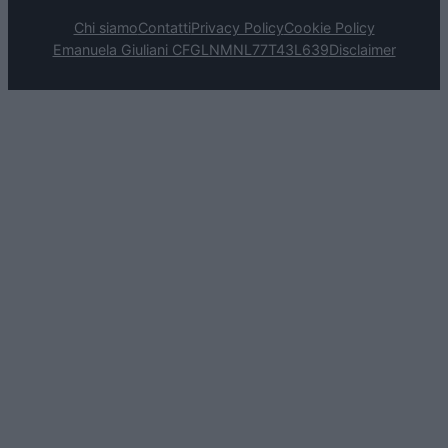
Chi siamo
Contatti
Privacy Policy
Cookie Policy
Emanuela Giuliani CFGLNMNL77T43L639
Disclaimer