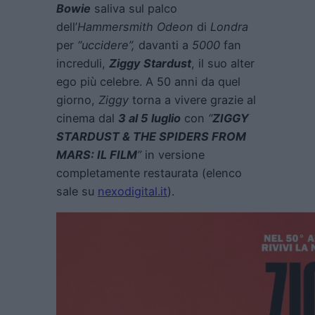
Bowie
saliva sul palco
dell’
Hammersmith Odeon
di
Londra
per
“uccidere”,
davanti a
5000
fan
increduli,
Ziggy Stardust
, il suo alter
ego più celebre. A 50 anni da quel
giorno,
Ziggy
torna a vivere grazie al
cinema dal
3 al 5 luglio
con
“
ZIGGY
STARDUST & THE SPIDERS FROM
MARS: IL FILM
”
in versione
completamente restaurata (elenco
sale su
nexodigital.it
).